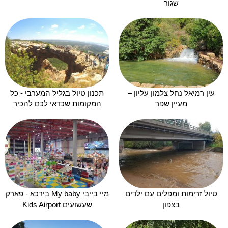
שגור
עין רמיאל נחל צלמון עליון –
תכנון טיול בגליל המערבי - כל
מעיין שפר
המקומות שכדאי לכם להכיר
טיול זרימות ומפלים עם ילדים
מיי בייבי My baby בירכא - פארק
בצפון
שעשועים Kids Airport