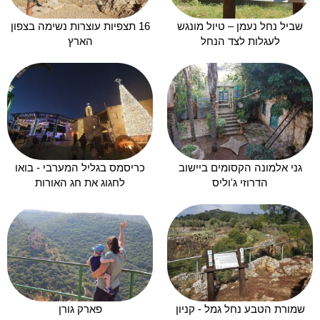
שביל נחל נעמן – טיול מונגש
16 תצפיות עוצרות נשימה בצפון
לעגלות לצד הנחל
הארץ
גני אלמונה הקסומים ביישוב
כריסמס בגליל המערבי - בואו
הדרוזי ג'וליס
לחגוג את חג האורות
שמורת הטבע נחל גמל - קניון
פארק גורן