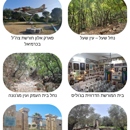
נחל שעל – עין שעל
פארק אלון חורשת צה"ל
בכרמיאל
בית המורשת הדרוזית בג'וליס
נחל בית העמק ועין מג'נונה