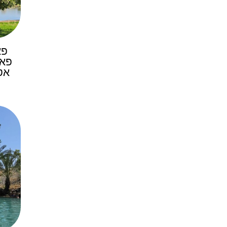
פא
פאר
אט