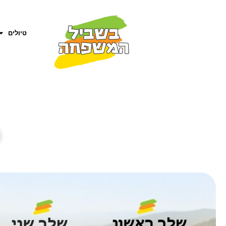
טיולים
ח