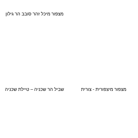
מצפור מיצפורית - צורית
שביל הר שכניה – טיילת שכניה
אתר התיירות ראש הנקרה
תל נפוליאון – תל עכו העתיקה