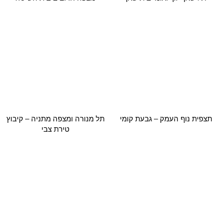
שביל נוף גאון הירדן
חוות הרוח בגלבוע
תצפיות מישור החוף הצפוני