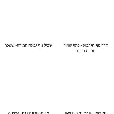
תל שאן - גן לאומי בית שאן
מצפה חרובים בית השיטה
תצפית נוף העמק – גבעת קומי
תל מנורה ומצפה מתניה – קיבוץ
טירת צבי