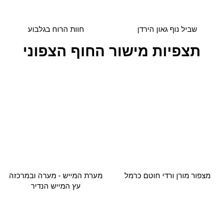
מצפור מורן ורדי חוטם כרמל
מערת המייש - מערה ובמרכזה
עץ המייש הנדיר
שמורת הטבע חוף דור הבונים
גן אהוד אפרתי – זיכרון יעקב
חזרה לתצפיות בישראל לחצו כאן
רוצים עוד המלצות לטיולים או אטרקציות