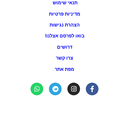
מניעת אלימות במשפחה
שימו לב כי המידע המפורסם באתר זה הוא בגדר המלצה בלבד,
השימוש במידע הוא באחריות הקורא ועל דעתו בלבד. לפני כל
יציאה לטיול מומלץ לבדוק את תנאי השטח ומזג האוויר באיזור. כל
הרשום באתר בלשון זכר מתייחס לכל המגדרים והמינים.
© בשביל המשפחה 2026