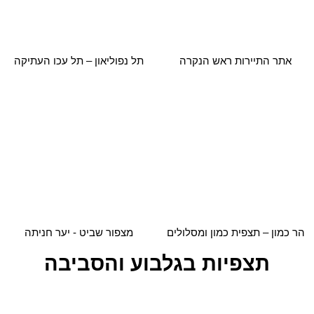
הר כמון – תצפית כמון ומסלולים
מצפור שביט - יער חניתה
תצפיות בגלבוע והסביבה
דרך נוף הגלבוע - כתף שאול
שביל נוף גבעת המורה-יששכר
וחוות הרוח