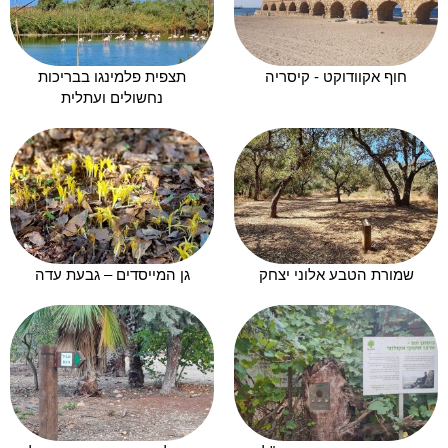
חוף אקוודוקט - קיסריה
תצפית פלמינגו בבריכות
נחשולים ועתלית
שמורת הטבע אלוני יצחק
גן המייסדים – גבעת עדה