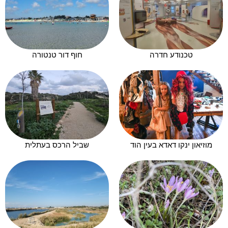
טכנודע חדרה
חוף דור טנטורה
מוזיאון ינקו דאדא בעין הוד
שביל הרכס בעתלית