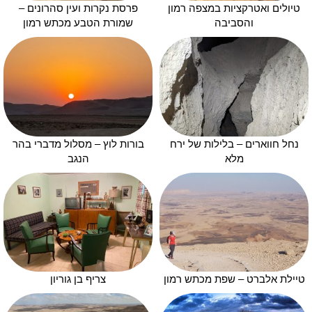
טיולים ואטרקציות במצפה רמון
פרסת נקרות ועין סהרונים –
והסביבה
שמורת הטבע מכתש רמון
נחל חווארים – בלילות של ירח
בורות לוץ – מסלול מדברי בהר
מלא
הנגב
טיילת אלברט – שפת מכתש רמון
צריף בן גוריון