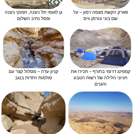
פארק הקשת מצפה רמון – על
גן לאומי תל ניצנה, חמוקי ניצנה
שם בוני ונורמן וויס
ופסל נתיב השלום
קמפינג דרומי בחורף – תכירו את
קניון עדה – מסלול קצר עם
חניוני הלילה של רשות הטבע
סולמות ויתדות בנגב
והגנים