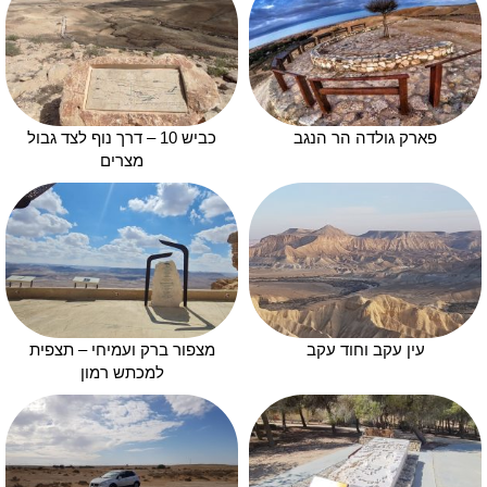
פארק גולדה הר הנגב
כביש 10 – דרך נוף לצד גבול
מצרים
עין עקב וחוד עקב
מצפור ברק ועמיחי – תצפית
למכתש רמון