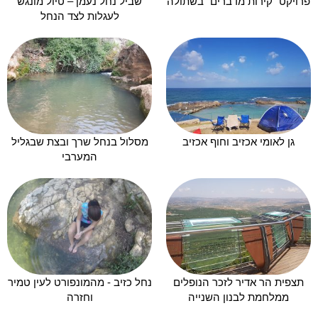
פרויקט "קירות מדברים" בשתולה
שביל נחל נעמן – טיול מונגש
לעגלות לצד הנחל
גן לאומי אכזיב וחוף אכזיב
מסלול בנחל שרך ובצת שבגליל
המערבי
תצפית הר אדיר לזכר הנופלים
נחל כזיב - מהמונפורט לעין טמיר
ממלחמת לבנון השנייה
וחזרה