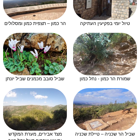
טיול יומי בפקיעין העתיקה
הר כמון – תצפית כמון ומסלולים
שמורת הר כמון - נחל כמון
שביל סובב מכמנים שביל יונתן
שביל הר שכניה – טיילת שכניה
מצד אבירים, מערת המקדש