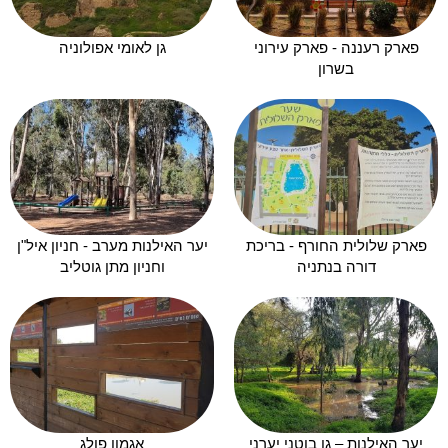
פארק רעננה - פארק עירוני
גן לאומי אפולוניה
בשרון
פארק שלולית החורף - בריכת
יער האילנות מערב - חניון איל"ן
דורה בנתניה
וחניון מתן גוטליב
יער האילנות – גן בוטני יערני
אגמון פולג