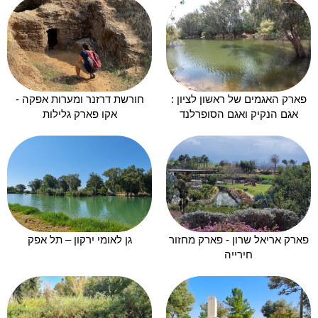
פארק האגמים של ראשון לציון :
חורשת דרזנר ומערות אפקה -
אגם הנקיק ואגם הסופרלנד
אקו פארק גלילות
פארק אריאל שרון - פארק מחזור
גן לאומי ירקון – תל אפק
חירייה