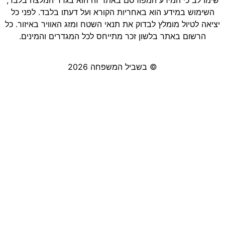
שימו לב כי המידע המפורסם באתר זה הוא בגדר המלצה בלבד,
השימוש במידע הוא באחריות הקורא ועל דעתו בלבד. לפני כל
יציאה לטיול מומלץ לבדוק את תנאי השטח ומזג האוויר באיזור. כל
הרשום באתר בלשון זכר מתייחס לכל המגדרים והמינים.
© בשביל המשפחה 2026