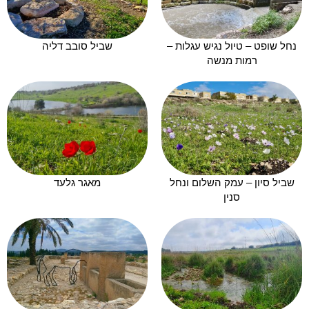
נחל שופט – טיול נגיש עגלות –
שביל סובב דליה
רמות מנשה
שביל סיון – עמק השלום ונחל
מאגר גלעד
סנין