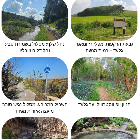
גבעת הרקפות, מפלי רז ומאגר
נחל שלף: מסלול בשמורת טבע
גלעד – רמות מנשה
נחל דליה ויובליו
חניון יופ ווסטרוויל יער גלעד
השביל המרובע: מסלול נגיש סובב
מועצה אזורית מגידו