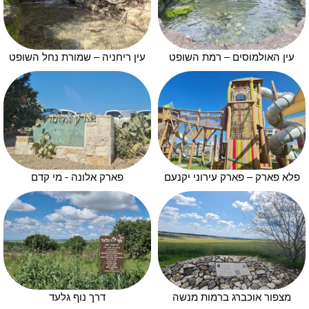
עין האולמוסים – רמת השופט
עין ריחניה – שמורת נחל השופט
פלא פארק – פארק עירוני יקנעם
פארק אלונה - מי קדם
מצפור אוכברג ברמות מנשה
דרך נוף גלעד