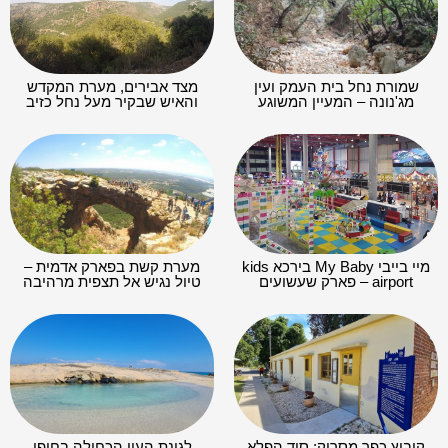
שמורת נחל בית העמק ועין
מצד אבירים, מערת המקדש
מג'נונה – המעיין המשוגע
והאיש שבקיר מעל נחל כזיב
מיי בייבי My Baby בירכא kids
מערת קשת בפארק אדמית –
airport – פארק שעשועים
טיול נגיש אל תצפית מרהיבה
קיבוץ כפר מסריק: סוד הפלא
לגונת העין הכחולה בחופי