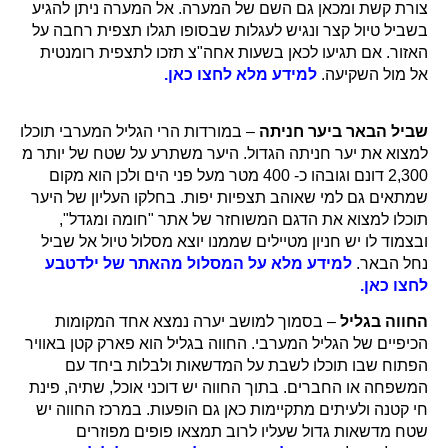
צורת קשת ומכאן גם השם של המערה. אל המערה ניתן להגיע
בשביל טיול קצר ונגיש לעגלות שבסופו תגלו תצפית רחבה על
האזור. אם תגיעו לכאן בשעות אחה"צ תזכו לתצפית רומנטית
אל מול השקיעה.
למידע מלא לחצו כאן.
שביל הבאר ביער חניתה
– במורדות הרי הגליל המערבי תוכלו
למצוא את יער חניתה הגדול. היער משתרע על שטח של יותר מ
2,300 דונם וגובהו כ- 400 מטר מעל פני הים ולכן הוא מקום
שמתאים גם למי שאוהב תצפיות יפות. בחלקו העליון של היער
תוכלו למצוא את הדגם המשוחזר של אתר "חומה ומגדל",
ובצמוד לו יש חניון מטיילים שממנו יוצא מסלול טיול אל שביל
נחל הבאר.
למידע מלא על המסלול מהאתר של ילדטבע
לחצו כאן.
החווה בגליל
– בסמוך למושב יערה נמצא אחד המקומות
הכיפיים של הגליל המערבי. החווה בגליל הוא פארק קטן באוויר
הפתוח שבו תוכלו לשבת על המדשאות ולבלות ביחד עם
המשפחה או החברים. בתוך החווה יש דוכני אוכל, שתיה, פינת
חי קטנה ולעיתים מתקיימות כאן גם הופעות. במרכז החווה יש
שטח מדשאות גדול שעליו לרוב תמצאו פופים מפוזרים