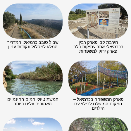
חירבת קב ופארק רבין
שביל סובב כרמיאל: המדריך
בכרמיאל: אתר עתיקות בלב
המלא למסלול ונקודות עניין
פארק ירוק למשפחות
פארק המשפחה בכרמיאל –
חמשת טיולי המים החינמיים
המקום המושלם לבילוי עם
האהובים עלינו ביותר
הילדים