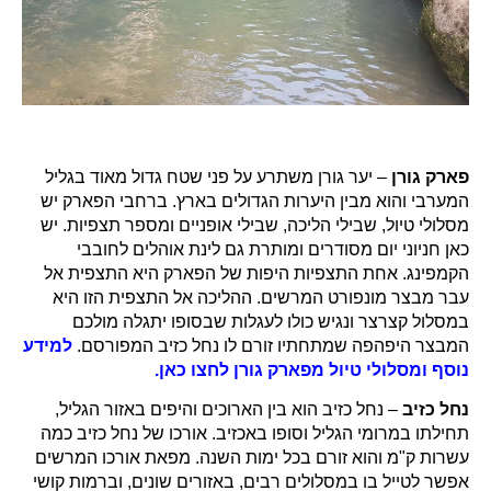
פארק גורן
– יער גורן משתרע על פני שטח גדול מאוד בגליל
המערבי והוא מבין היערות הגדולים בארץ. ברחבי הפארק יש
מסלולי טיול, שבילי הליכה, שבילי אופניים ומספר תצפיות. יש
כאן חניוני יום מסודרים ומותרת גם לינת אוהלים לחובבי
הקמפינג. אחת התצפיות היפות של הפארק היא התצפית אל
עבר מבצר מונפורט המרשים. ההליכה אל התצפית הזו היא
במסלול קצרצר ונגיש כולו לעגלות שבסופו יתגלה מולכם
המבצר היפהפה שמתחתיו זורם לו נחל כזיב המפורסם.
למידע
נוסף ומסלולי טיול מפארק גורן לחצו כאן.
נחל כזיב
– נחל כזיב הוא בין הארוכים והיפים באזור הגליל,
תחילתו במרומי הגליל וסופו באכזיב. אורכו של נחל כזיב כמה
עשרות ק"מ והוא זורם בכל ימות השנה. מפאת אורכו המרשים
אפשר לטייל בו במסלולים רבים, באזורים שונים, וברמות קושי