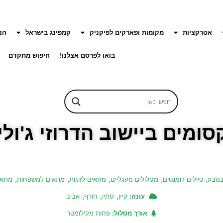
אטרקציות
מקומות ופארקים לפיקניק
קמפינג בישראל
הנ
בואו לפרסם אצלנו!
חיפוש מתקדם
סומים ביישוב הדרוזי ג'ולי
,
,
,
,
,
טבע
טיולים רומנטים
מסלולים מעגליים
מתאים לזוגות
מתאים למשפחות
מתאי
,
,
,
עונה:
קיץ
סתיו
חורף
אביב
אורך מסלול:
פחות מקילומטר