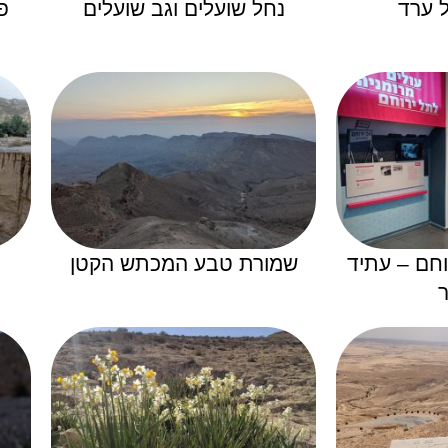
ל ערד
נחל שועלים וגב שועלים
פ
וחם – עתיד
שמורת טבע המכתש הקטן