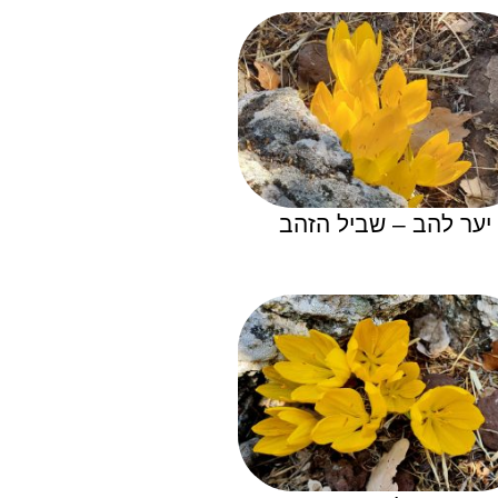
יער להב – שביל הזהב