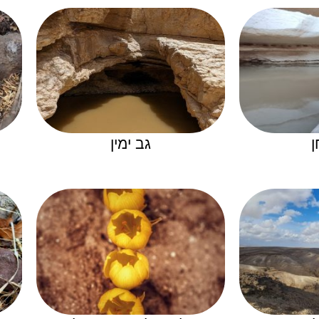
ן
גב ימין