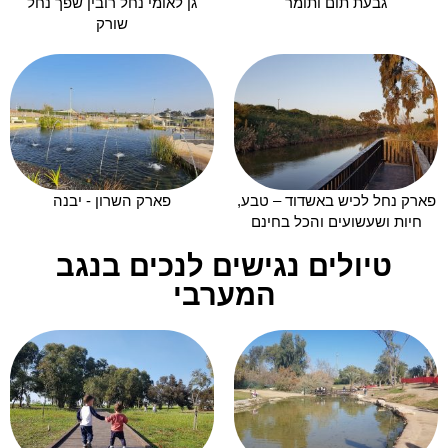
גבעת תום ותומר
גן לאומי נחל רובין שפך נחל
שורק
פארק נחל לכיש באשדוד – טבע,
פארק השרון - יבנה
חיות ושעשועים והכל בחינם
טיולים נגישים לנכים בנגב
המערבי