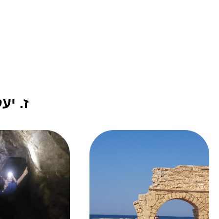
ז. יע