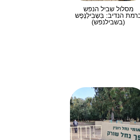
מסלול שביל הנפש
רמת הנדיב: בִּשְבִילַנֶּפֶש
(בשבילנפש)