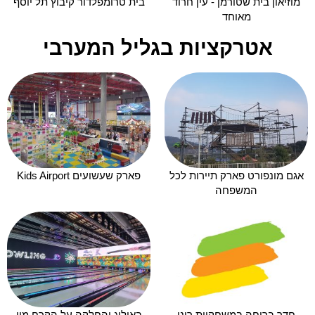
מוזיאון בית שטורמן - עין חרוד
בית טרומפלדור קיבוץ תל יוסף
מאוחד
אטרקציות בגליל המערבי
אגם מונפורט פארק תיירות לכל
פארק שעשועים Kids Airport
המשפחה
חדר בריחה במשחקיית רינו
באוליג והחלקה על הקרח מיי