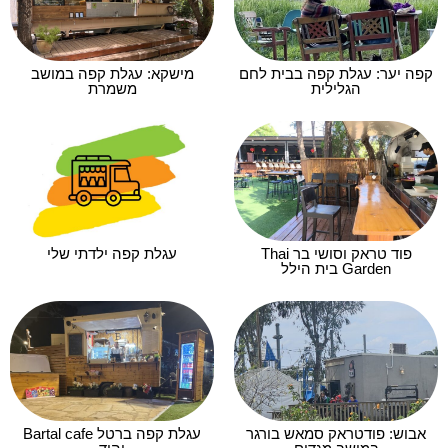
קפה יער: עגלת קפה בבית לחם
מישקא: עגלת קפה במושב
הגלילית
משמרת
פוד טראק וסושי בר Thai
עגלת קפה ילדתי שלי
Garden בית הילל
אבוש: פודטראק סמאש בורגר
עגלת קפה ברטל Bartal cafe