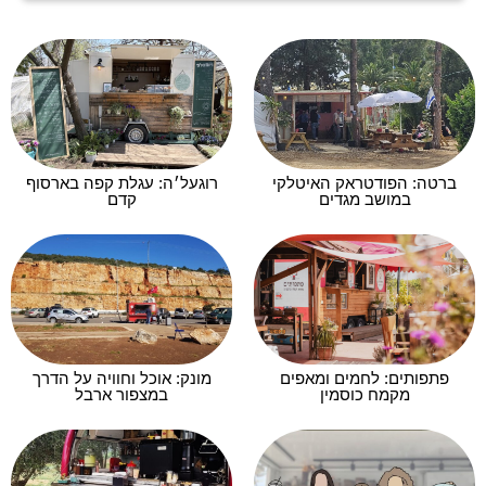
ברטה: הפודטראק האיטלקי
רוגעל׳ה: עגלת קפה בארסוף
במושב מגדים
קדם
פתפותים: לחמים ומאפים
מונק: אוכל וחוויה על הדרך
מקמח כוסמין
במצפור ארבל