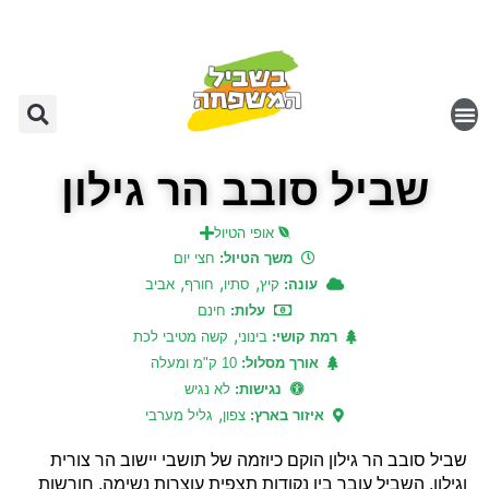
שביל סובב הר גילון
אופי הטיול
משך הטיול:
חצי יום
,
,
,
עונה:
קיץ
סתיו
חורף
אביב
עלות:
חינם
,
רמת קושי:
בינוני
קשה מטיבי לכת
אורך מסלול:
10 ק"מ ומעלה
נגישות:
לא נגיש
,
איזור בארץ:
צפון
גליל מערבי
שביל סובב הר גילון הוקם כיוזמה של תושבי יישוב הר צורית
וגילון. השביל עובר בין נקודות תצפית עוצרות נשימה, חורשות