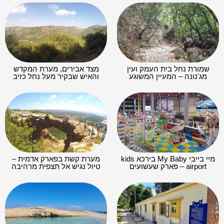
שמורת נחל בית העמק ועין
מצד אבירים, מערת המקדש
מג'נונה – המעיין המשוגע
והאיש שבקיר מעל נחל כזיב
מיי בייבי My Baby בירכא kids
מערת קשת בפארק אדמית –
airport – פארק שעשועים
טיול נגיש אל תצפית מרהיבה