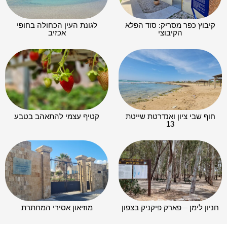
קיבוץ כפר מסריק: סוד הפלא
לגונת העין הכחולה בחופי
הקיבוצי
אכזיב
חוף שבי ציון ואנדרטת שייטת
קטיף עצמי להתאהב בטבע
13
חניון לימן – פארק פיקניק בצפון
מוזיאון אסירי המחתרת