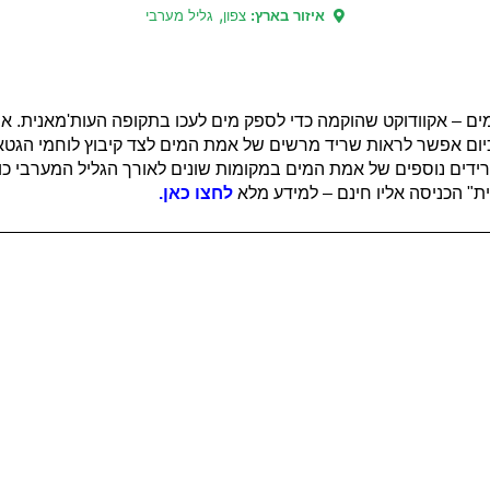
,
איזור בארץ:
צפון
גליל מערבי
 – אקוודוקט שהוקמה כדי לספק מים לעכו בתקופה העות'מאנית. אמ
 ומכאן גם שמה "אמת סולימאן" בין השנים 1814-1815. כיום אפשר לראות שריד מרשים של אמת המים לצ
שרידים נוספים של אמת המים במקומות שונים לאורך הגליל המערבי כ
" הכניסה אליו חינם – למידע מלא
לחצו כאן.