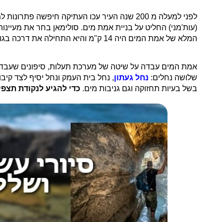
לפני למעלה מ 200 שנה העיר עכו העתיקה חיפשה
(עות'מני) החליט על בניית אמת מים. סולימאן בחר את מעיינות
המלא של אמת המים היה 14 ק"מ והיא התחילה את דרכה בגובה של כ 70 מטרים מעל פני הים.
אמת המים עבדה על שיטה של מערכת תעלות, סיפונים שעבדו ע
שלושה נחלים:
נחל געתון
, נחל בית העמק ונחל יסיף לצד קי
בשל בעיות תחזוקה וגם גניבות מים.
כדי להגיע לנקודת תצפי