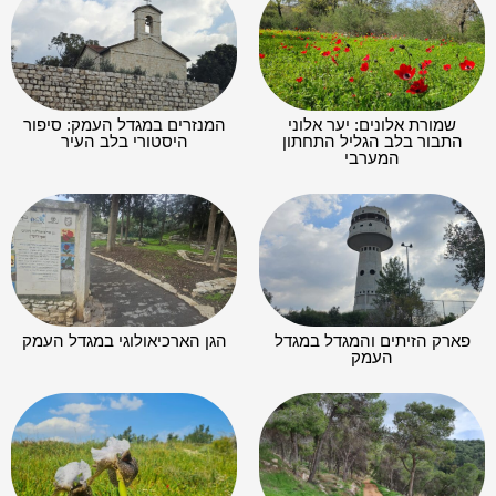
שמורת אלונים: יער אלוני
המנזרים במגדל העמק: סיפור
התבור בלב הגליל התחתון
היסטורי בלב העיר
המערבי
פארק הזיתים והמגדל במגדל
הגן הארכיאולוגי במגדל העמק
העמק