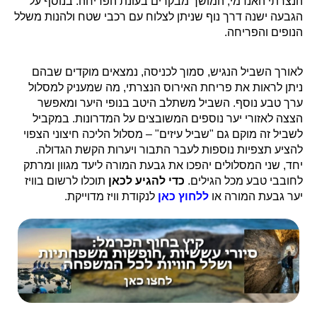
הנצרתי האנדמי, המושך מבקרים בעונת הפריחה. בנוסף על
הגבעה ישנה דרך נוף שניתן לצלוח עם רכבי שטח ולהנות משלל
הנופים והפריחה.
לאורך השביל הנגיש, סמוך לכניסה, נמצאים מוקדים שבהם
ניתן לראות את פריחת האירוס הנצרתי, מה שמעניק למסלול
ערך טבע נוסף. השביל משתלב היטב בנופי היער ומאפשר
הצצה לאזורי יער נוספים המשובצים על המדרונות. במקביל
לשביל זה מוקם גם "שביל עיזים" – מסלול הליכה חיצוני הצפוי
להציע תצפיות נוספות לעבר התבור ויערות הקשת הגדולה.
יחד, שני המסלולים יהפכו את גבעת המורה ליעד מגוון ומרתק
לחובבי טבע מכל הגילים.
כדי להגיע לכאן
תוכלו לרשום בוויז
יער גבעת המורה או
ללחוץ כאן
לנקודת וויז מדוייקת.