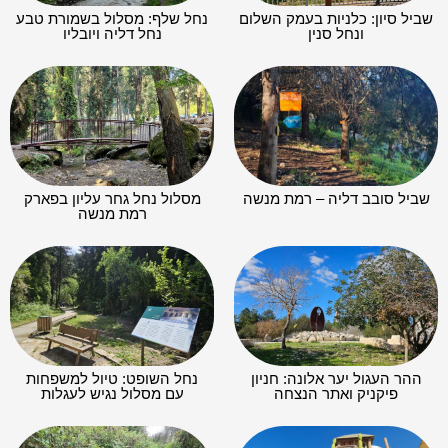
שביל סיון: כלניות בעמק השלום
נחל שלף: מסלול בשמורת טבע
ונחל סנין
נחל דליה ויובליו
שביל סובב דליה – רמת מנשה
מסלול נחל גחר עליון בפארק
רמת מנשה
ההר העגול יער אלונה: חניון
נחל השופט: טיול למשפחות
פיקניק ואתר הנצחה
עם מסלול נגיש לעגלות