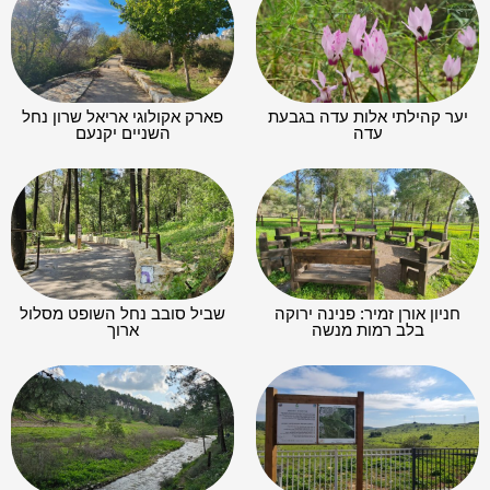
יער קהילתי אלות עדה בגבעת
פארק אקולוגי אריאל שרון נחל
עדה
השניים יקנעם
חניון אורן זמיר: פנינה ירוקה
שביל סובב נחל השופט מסלול
בלב רמות מנשה
ארוך