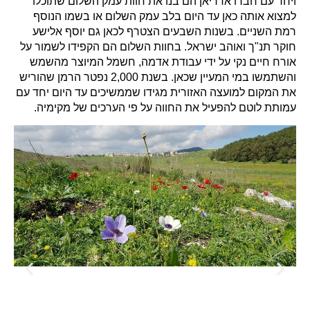
ויחד עם חברו אדריאן הם בנו את חוות עמק השלום שתוכלו
למצוא אותה כאן עד היום בלב עמק השלום או בשמו הנוסף
רמת השניים. בשנות השבעים הצטרף לכאן גם יוסף אלישע
חוקר תנ"ך ואוהב ישראל. בחוות השלום הם הקפידו לשמור על
אורח חיים נקי על ידי עבודת אדמה, חשמל המיוצר מהשמש
והשתמשו במי המעיין שכאן. בשנת 2,000 נפטר הרמן שהוריש
את המקום למועצה האזורית מגידו שממשיכים עד היום יחד עם
עמותת לוטם להפעיל את החווה על פי הערכים של מקימיה.