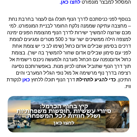
המסלול למבצר מונפורט
לחצו כאן.
בנוסף לפני כניסתכם לדרך הנוף תוכלו גם לעצור בחרבת נחת
– מחצבה עתיקה שממנה נלקח החומר לבניית המונפורט. למי
מכם שרוצה להמשיך ישירות לדרך הנוף מהצומת הפונים ימינה
למצפה הילה ממשיכים ישר עוד כ 500 מטרים ומגיעים לצומת
דרכים בסימון שבילים אדום כחול (שימו לב כי יש צומת אחת
לפני עם סימון שבילים אדום שחור להמשיך בה ישר). בצומת
כחול אדוםנפנה עם הכחול מערבה ולמעשה ניכנס רישמית אל
תוך דרך הנוף שתוביל אותנו לכיוון מנות. באפשרותכם נסיעה
רציפה בדרך נוף מרשימה אל מול נופי הגליל המערבי והים
התיכון.
כדי להגיע לתחילת
דרך הנוף תוכלו ללחוץ
כאן
לנקודת
וויז.