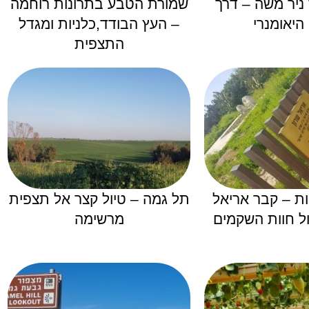
 ניר משה – דרך
שמורת הטבע בתרונות רוחמה
היאומנרי
– העץ הבודד,כלניות ומגדל
התצפית
ת – קבר אריאל
תל גמה – טיול קצר אל תצפית
מול חוות השקמים
מרשימה