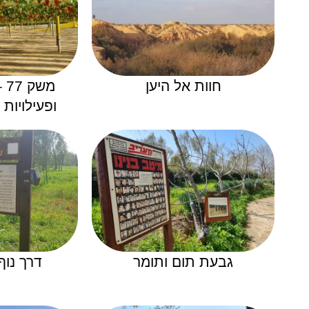
חוות אל היען
מש
ופעילויות
גבעת תום ותומר
דרך נוף