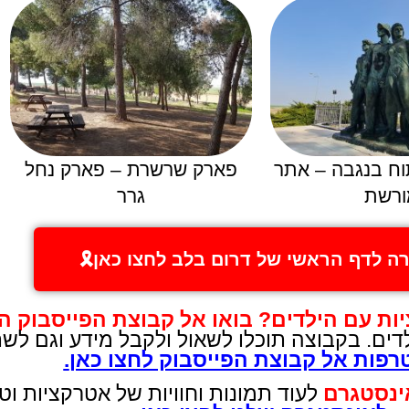
וח בנגבה – אתר
פארק שרשרת – פארק נחל
ורשת
גרר
זרה לדף הראשי של דרום בלב לחצו כאן🎗️
יות עם הילדים
?
בואו אל קבוצת הפייסבוק ה
לדים. בקבוצה תוכלו לשאול ולקבל מידע וגם לש
פות אל קבוצת הפייסבוק לחצו כאן
.
ינסטגרם
לעוד תמונות וחוויות של אטרקציות וט