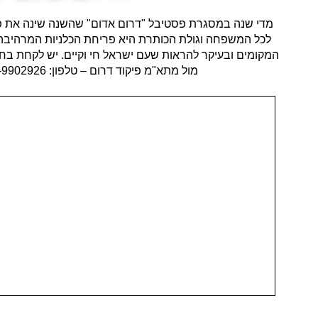
מדי שנה במסגרת פסטיבל "דרום אדום" שהשנה שינה את פניו 
לכל המשפחה וגולת הכותרת היא פריחת הכלניות המרהיבה.
המקומים ובעיקר להראות שעם ישראל חי וקיים. יש לקחת בחש
מול מתא"מ פיקוד דרום – טלפון: 08-9902926 או 08-9902928 וכמובן