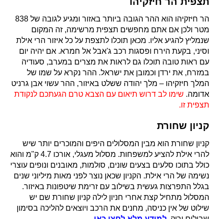
תצפית הר חיזקיהו
הר חיזקיהו הוא ההר הגובה ביותר באזור ומגיע לגובה של 838
מטר ולכן אם אתם מחפשים תצפית מרשימה, זה המקום
שנמליץ להגיע אליו. מכאן תוכלו לתצפת על כל איזור הרי אילת
וסיני, בקעת הירח ופסגות רכב ג'אבל אל חמרא. אם יהיה יום
עם ראות טובה תוכלו גם לראות את מצרים במערב, סעודיה
במזרח, את ירדן וכמובן את ישראל. ההר נקרא על שמו של
המלך חיזקיהו – מלך יהודה ששלט באיזור, ההר עשוי אבן גרניט
אדומה.
שימו לב דרוש תיאום עם הצבא טרם הגעתכם לנקודת
תצפית זו.
קניון שחורת
קניון שחורת הוא מבין המסלולים היפים והמוכרים יותר שיש
להרי אילת להציע למשפחות. מסלול מעגלי, אורכו 4.7 ק"מ והוא
כולל בתוכו סלעים בצעים שונים, סולמות, מאובנים ונופים עוצרי
נשימה של הרי אילת. הקניון שכאן נוצר לפני מאות מיליוני שנים
בגלל התפרצות געשית בשילוב עם זרימת שיטפונות באיזור.
המסלול מתחיל קצת אחרי חניון לילה קניון שחורת שם יש
שילוט של אין כניסה, מחנים את הרכב ויוצאים להליכה בסימון
שבילים ירוק.
למידע מלא לחצו כאן.