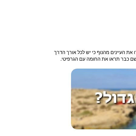
ן מערב או בכביש 8933 לביא מכיוון מזרח. אל תורידו את העיינים מהנוף כי יש לכל אורך הדרך