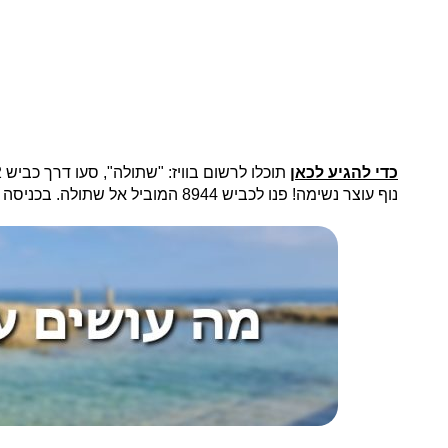
כדי להגיע לכאן
נוף עוצר נשימה! פנו לכביש 8944 המוביל אל שתולה. בכניסה למושב סעו ישר עד להגעה לצומת T בה תפנו שמאלה לכיוון הגבול – שם כבר תראו את החומה עם הגרפיטי.