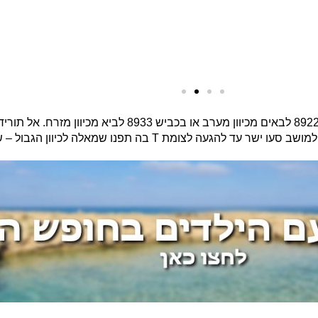
תוכלו לרשום בוויז: "שתולה", סעו דרך כביש 8922 לבאים מכיוו