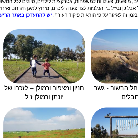
ם, מופעים, פעילויות למשפחות, אטרקציות לילדים, טיולים לכל המ
בל כן נטייל בין הכלניות לצד צעדה לזכרם, מירוץ למען חזרתם ואיר
בזמן זה לאיזור על פי הוראות פיקוד העורף.
יש להתעדכן באתר הרישמי
חל הבשור - גשר
חניון ומצפור ורמולן – לזכרו של
בלים
יונתן ורמולן ז"ל