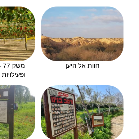
חוות אל היען
מש
ופעילויות