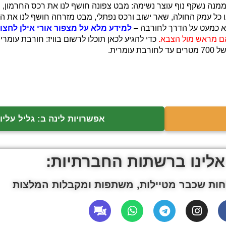
ה יושבת חורבת עומרית היא בגובה של 159 מטר וממנה נשקף נוף עוצר נשימה: מבט צפונה חושף לנו
ו כל עמק החולה, שאר ישוב ורכס נפתלי, מבט מזרחה חושף לנו את המ
צא כמעט על הדרך לחורבה –
למידע מלא על מצפור אורי אילן לחצו 
ם מראש מול הצבא.
כדי להגיע לכאן תוכלו לרשום בוויז: חורבת עומר
רית.
אפשרויות לינה ב: גליל עליון
אלינו ברשתות החברתיות:
ות שכבר מטיילות, משתפות ומקבלות המלצות