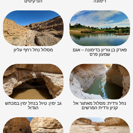
דימונה
הנרקיסים
פארק בן גוריון בדימונה – אגם
מסלול נחל רחף עליון
שמעון פרס
נחל ורדית: מסלול מאתגר אל
גב ימין: טיול בנחל ימין במכתש
קניון ורדית המרשים
הגדול