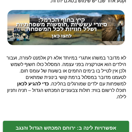
וקטע אחד שבו יש שימוש בסולם יתדות.
לא מדובר במשהו אתגרי במיוחד אלא רק אלמנט לעזרה, ועבור
הילדים הוא אטרקציה בפני עצמה. המסלול כולו חשוף לשמש
ולכן אין לטייל בו בימים החמים או בשעות של עומס חום.
לטעמנו מדובר במסלול ברמת קושי בינונית שמתאים
למשפחות עם ילדים שמורגלים בהליכה.
כדי להגיע לכאן
תוכלו לרשום בוויז: חולות צבעוניים המכתש הגדול – חניה וחניון
לילה.
אפשרויות לינה ב: ירוחם המכתש הגדול והנגב