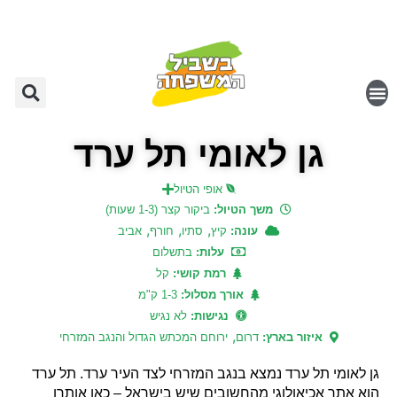
גן לאומי תל ערד
אופי הטיול
משך הטיול:
ביקור קצר (1-3 שעות)
,
,
,
עונה:
קיץ
סתיו
חורף
אביב
עלות:
בתשלום
רמת קושי:
קל
אורך מסלול:
1-3 ק"מ
נגישות:
לא נגיש
,
איזור בארץ:
דרום
ירוחם המכתש הגדול והנגב המזרחי
גן לאומי תל ערד נמצא בנגב המזרחי לצד העיר ערד. תל ערד
הוא אתר אכיאולוגי מהחשובים שיש בישראל – כאן אותרו