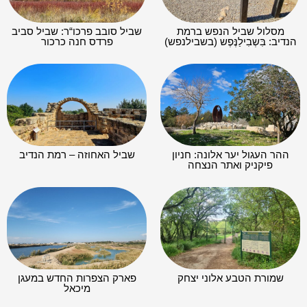
מסלול שביל הנפש ברמת
שביל סובב פרכו“ר: שביל סביב
הנדיב: בִּשְבִילַנֶּפֶש (בשבילנפש)
פרדס חנה כרכור
ההר העגול יער אלונה: חניון
שביל האחוזה – רמת הנדיב
פיקניק ואתר הנצחה
שמורת הטבע אלוני יצחק
פארק הצפרות החדש במעגן
מיכאל