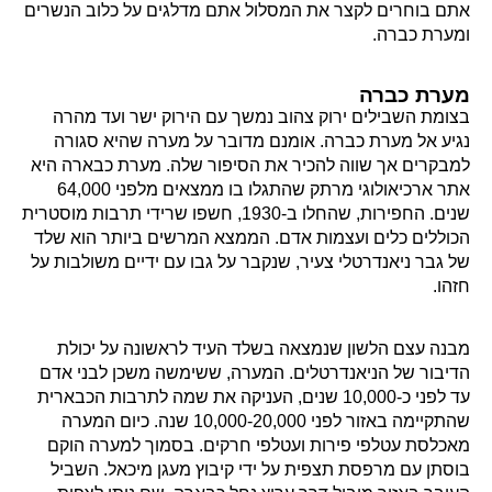
אתם בוחרים לקצר את המסלול אתם מדלגים על כלוב הנשרים
ומערת כברה.
מערת כברה
בצומת השבילים ירוק צהוב נמשך עם הירוק ישר ועד מהרה
נגיע אל מערת כברה. אומנם מדובר על מערה שהיא סגורה
למבקרים אך שווה להכיר את הסיפור שלה. מערת כבארה היא
אתר ארכיאולוגי מרתק שהתגלו בו ממצאים מלפני 64,000
שנים. החפירות, שהחלו ב-1930, חשפו שרידי תרבות מוסטרית
הכוללים כלים ועצמות אדם. הממצא המרשים ביותר הוא שלד
של גבר ניאנדרטלי צעיר, שנקבר על גבו עם ידיים משולבות על
חזהו.
מבנה עצם הלשון שנמצאה בשלד העיד לראשונה על יכולת
הדיבור של הניאנדרטלים. המערה, ששימשה משכן לבני אדם
עד לפני כ-10,000 שנים, העניקה את שמה לתרבות הכבארית
שהתקיימה באזור לפני 10,000-20,000 שנה. כיום המערה
מאכלסת עטלפי פירות ועטלפי חרקים. בסמוך למערה הוקם
בוסתן עם מרפסת תצפית על ידי קיבוץ מעגן מיכאל. השביל