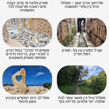
מדרחוב זכרון יעקב – מסלול
פארק אלונה מי קדם: נקבת
טיול בין אתרי המושבה
מים רטובה ומרעננת לכל
המשפחה
שביל המעיין עין צור: פארק
משחקיית "מדבר" במול זכרון:
רמת הנדיב
ג׳ימבורי ענק, בריכות כדורים
ומתחמי משחק מושקעים
מסלול טיול בין מושב עופר לבת
פסל לב הים: המקדש בקיבוץ
שלמה: יער אלונים, פריחה ונוף
מעגן מיכאל