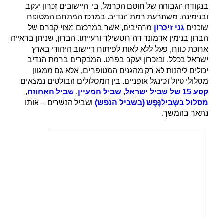
בנקודה הגבוהה של חוטם הכרמל, בין היישובים זכרון יעקב
ובנימינה, משתרעת רמת הנדיב. במרכז המתחם המטופח
שוכנים
גני זיכרון
מרהיבים, אשר במרכזם מצוי קברם של
הברון בנימין אדמונד דה רוטשילד ורעייתו. הברון, שניחן בראייה
ארוכת טווח, פעל ללא לאות לפיתוח היישוב היהודי בארץ
ישראל בכלל, ובזכרון יעקב בפרט. המבקרים ברמת הנדיב
יכולים ליהנות לא רק מהגנים המטופחים, אלא גם ממגוון
מסלולי טיול וסינגל אופניים. בין המסלולים הבולטים נמצאים
קטע 15 של שביל ישראל
,
שביל המעיין
,
שביל האחוזה
,
מסלול
בִּשְבִילַנֶּפֶש
(בשביל הנפש)
ושביל הנשרים – אותו
נתאר בהמשך.