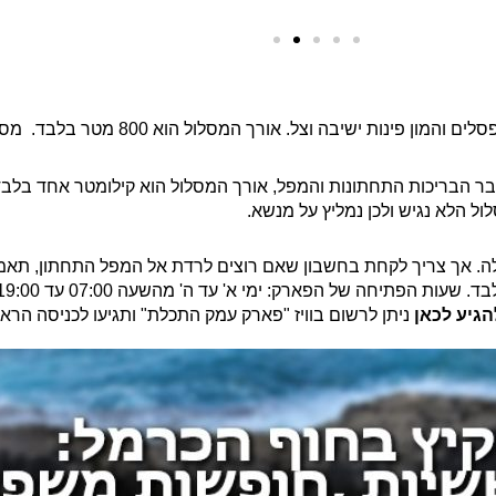
מסלול מעגלי שרובו מונגש, יש כאן ספסלים ו
 הבריכות התחתונות והמפל, אורך המסלול הוא קילומטר אחד בלבד ע
עגלה. אך צריך לקחת בחשבון שאם רוצים לרדת אל המפל התחתון, תאמי
הגיע לכאן
ניתן לרשום בוויז "פארק עמק התכלת" ותגיעו לכניסה הרא