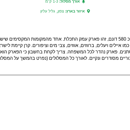
אורך מסלול:
1-3 ק"מ
,
איזור בארץ:
צפון
גליל עליון
ליד צפת בירת הגליל העליון תוכלו להגיע לפארק המשתרע על כ 580 דונם, זהו פארק עמק התכלת. אחד מה
כמו איילים ויעלים, ברווזים, אווזים, צבי מים וציפורים. קרן קיימת ל
תנים. פארק נהדר לכל המשפחה. צריך לקחת בחשבון כי הפארק הוא עם
יבוריים מסודרים ונקיים. לאורך כל המסלולים (נפרט בהמשך על המסל