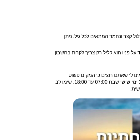
המון פינות ישיבה וצל. אורך המסלול הוא 800 מטר בלבד. מסלול קצר ונחמד המתאים לכל גיל. ניתן
ל פניו הוא קליל רק צריך לקחת בחשבון
נו לי שאתם רוצים כי המקום פשוט
מהמם, ישנם מדרגות בשלב זה ולכן מומלץ לטייל עם מנשא בלבד. שעות הפתיחה של הפארק: ימי א' עד ה' מהשעה 07:00 עד 19:00 ימי שישי שבת 07:00 עד 18:00. שימו לב
שית.