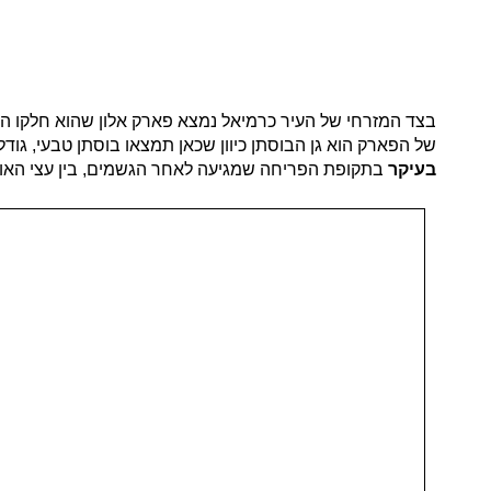
בצד המזרחי של העיר כרמיאל נמצא פארק אלון שהוא חלקו הדרו
של הפארק הוא גן הבוסתן כיוון שכאן תמצאו בוסתן טבעי, גודלו 30 דונם סך הכל אך הוא משלב בו עצי בוסתן, שיחי צבר, מדשאות ועתיקות. פארק אלון מושך אליו מטי
בעיקר
בתקופת הפריחה שמגיעה לאחר הגשמים, בין עצי האורן