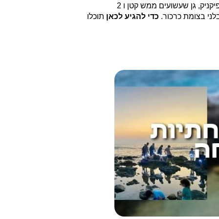
מפארק אלון יוצא סינגל אופניים שאורכו 4.2 ק"מ, מעגלי העובר בכל יער צה"ל וחוזר חזרה לנקודת ההתחלה. בפארק ישנה שולחנות פיקניק, גן שעשועים ממש קטן ו 2
לני בצומת כרכור.
כדי להגיע לכאן
תוכלו