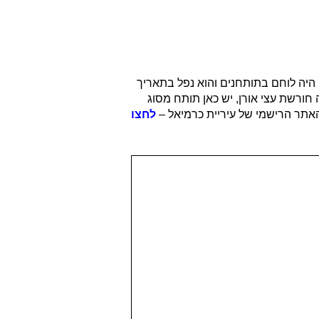
היה לוחם בתותחנים והוא נפל בתאריך
לאוטובוס אגד בקו 841. האנדרטה שכאן נמצאת בקצה חורשת עצי אורן, יש כאן תותח מסוג
האתר הרישמי של עיריית כרמיאל –
לחצו