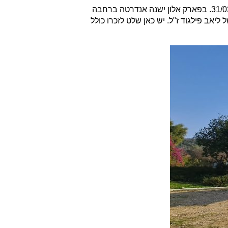
ליאב אברהם פילגוד יליד העיר כרמיאל היה מכונאי מסוקים בחיל האוויר. הוא נפל בתאונת מסוק באזור מצפה שלם בתאריך 31/03/1996. בפארק אלון ישנה אנדרטה ברחבה
וס נתרם על ידי חיל האוויר לזכרו של ליאב פילגוד ז"ל. יש כאן שלט לזכרו כולל