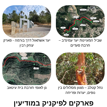
שביל המעיינות יער עמינדב –
יער אשתאול דרך בורמה - פארק
חרבת סעדים
יצחק רבין
נחל קטלב – מגוון מסלולים בין
גן לאומי חורבת בית עיטאב
נופים, יערות ופריחה
פארקים לפיקניק במודיעין