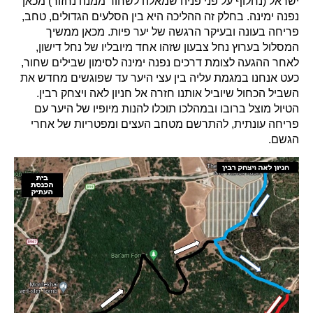
ישראל (נחלוף על פני פניה שמאלה לשחור ממנה נחזור) מכאן
נפנה ימינה. בחלק זה ההליכה היא בין הסלעים הגדולים, טחב,
פריחה בעונה ובעיקר הרגשה של יער פיות. מכאן ממשיך
המסלול בערוץ נחל צבעון שזהו אחד מיובליו של נחל דישון,
לאחר ההגעה לצומת דרכים נפנה ימינה לסימון שבילים שחור,
כעט אנחנו במגמת עליה בין עצי היער עד שפוגשים מחדש את
השביל הכחול שיוביל אותנו חזרה אל חניון לאה ויצחק רבין.
הטיול מוצל ברובו ובמהלכו תוכלו להנות מיופיו של היער עם
פריחה עונתית, להתרשם מטחב העצים ומפטריות של אחרי
הגשם.