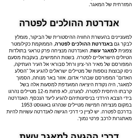
המזרחית של המאגר.
אנדרטת ההולכים לפטרה
למעוניינים בהעשרת החוויה ההיסטורית של הביקור, מומלץ
לבקר גם
באנדרטת ההולכים לפטרה
, הממוקמת כקילומטר
צפונית
למאגר עשת
. האנדרטה מנציחה פרק טראגי בתולדות
הטיולים הישראליים לפטרה. בשנות החמישים, בעקבות מסעם
המפורסם של מאיר הר-ציון ורחל סבוראי אל העיר העתיקה,
ניסו קבוצות נוספות של מטיילים ישראלים להגיע אל "הסלע
האדום" המפורסם שבהרי אדום. אזור באר מנוחה, הסמוך
למאגר, היה נקודת היציאה המועדפת למסעות אלה בשל
קרבתו היחסית לפטרה. לצערנו, לא פחות מ-12 מטיילים נהרגו
בידי הצבא הירדני בניסיונותיהם להגיע ליעד הנכסף. האנדרטה
במקום מנציחה חמישה מטיילים שנהרגו באוגוסט 1953
בדרכם לפטרה. יש לציין כי דרכי הגישה לאנדרטה עשויות להיות
מאתגרות לרכב פרטי נמוך.
דרכי ההגעה למאגר עשת