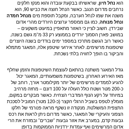
הוא
נחל חיון
, שראשיתו בבקעת עובדה והוא מנקז חלקים
נרחבים מדרום הנגב. כאשר הנחל חוצה את כביש 90, הוא
משנה את שמו לנחל הערבה, ומקבל תוספת מים
מנחל חמדה
ונחל מנוחה
, כמו גם ממספר ערוצים היורדים מהרי אדום
שבירדן. חשוב לציין כי האזור מתאפיין במיעוט משקעים –
במושב פארן הסמוך יורדים בממוצע רק 33 מ"מ גשם בשנה,
כאשר רוב הגשם מתרכז במספר ימים בודדים בשנה היוצרים
שיטפונות מרשימים. לאחר אירועי שיטפון אלה, המאגר מתמלא
והביקור בו הופך לחוויה בלתי נשכחת.
גודל המאגר משתנה בהתאם לעוצמת השיטפונות והזמן שחלף
מאז האירוע האחרון. בשיטפונות משמעותיים, המאגר יכול
להגיע לממדים מרשימים של יותר מקילומטר אורך, רוחב של
כ-200 מטר ושטח כולל העולה על 100 דונם – מחזה מרהיב
במיוחד על רקע הנוף המדברי הצחיח. כאשר מבקרים במקום,
מומלץ לטפס בשביל הרגלי הקצר (כ-120 מטר) המוביל לסככת
התצפית המשולטת. מנקודה זו נשקף מראה פנורמי של חלקו
הצפוני והעיקרי של המאגר, כאשר מדרום ניתן לראות את רכס
גבעות קדם, במערב את אזור גבעות "שברים" ובמזרח את הרי
אדום המרשימים ואף עמדות ירדניות הממוקמות בדופן