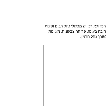
בניאס, הוא אחד הנחלים המפורסמים ביותר בישראל והוא אחד ממקורות הירדן. אורכו 9 ק"מ סך הכל ולאורכו יש מסלולי טיול רבים ופינות
ה בעונה, פריחה צבעונית, מעיינות,
אורך נחל חרמון: