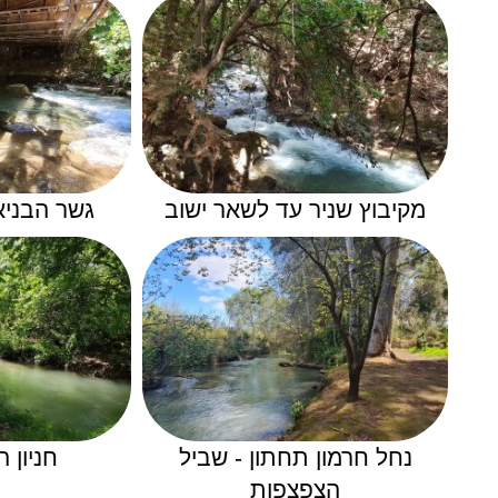
מקיבוץ שניר עד לשאר ישוב
גשר הבניא
נחל חרמון תחתון - שביל
חניון 
הצפצפות