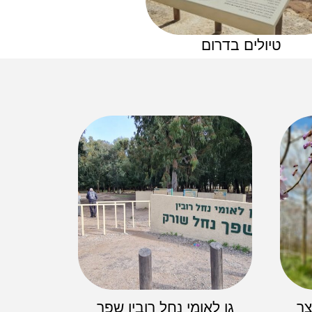
טיולים בדרום
צר
גן לאומי נחל רובין שפך