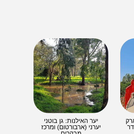
רק
יער האילנות: גן בוטני
דר
יערני (ארבורטום) ומרכז
מבקרים