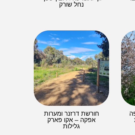
נחל שורק
ה
חורשת דרזנר ומערות
אפקה – אקו פארק
גלילות