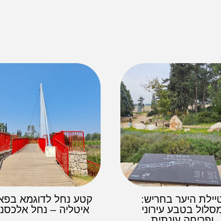
יילת היער בחריש:
קטע נחל לדוגמא בפא
סלול בטבע עירוני
איטליה – נחל אלכסנ
ופריחה עונתית