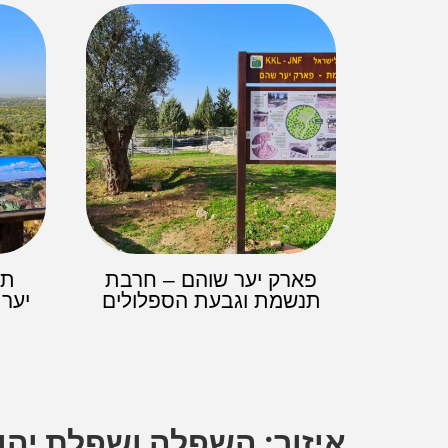
פארק יער שוהם – חרבת
תל
תנשמת וגבעת הספלולים
יער 
איזור: השפלה ושפלת יהו