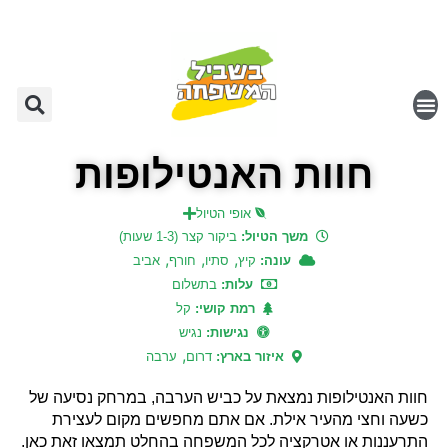
חוות האנטילופות
אופי הטיול
משך הטיול:
ביקור קצר (1-3 שעות)
,
,
,
עונה:
קיץ
סתיו
חורף
אביב
עלות:
בתשלום
רמת קושי:
קל
נגישות:
נגיש
,
איזור בארץ:
דרום
ערבה
חוות האנטילופות נמצאת על כביש הערבה, במרחק נסיעה של
כשעה וחצי מהעיר אילת. אם אתם מחפשים מקום לעצירת
התרעננות או אטרקציה לכל המשפחה בהחלט תמצאו זאת כאן.