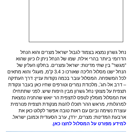
נחל גשרון נמצא בצמוד לגבול ישראל מצרים והוא הנחל
הדרומי ביותר בהרי אילת. שמו של הנחל ניתן לו כיוון שהוא
“מגשר” בין שתי מדינות: ישראל ומצרים. בחלקו העליון של
הנחל ישנו מסלול הליכה שאורכו כ 3.4 ק”מ, מעגלי והוא מתאים
לכל המשפחה. המסלול עובר בכמה נקודות עניין: דרך העתיקה
– דרב אל-חג’, מלכודת נמרים וטורפים שחיו כאן בעבר ונקודת
תצפית על מצוקי נחל גשרון מבין היפות שיש. לפני שתתחילו
את המסלול מומלץ לטפס לתצפית הר יואש שהחניה נמצאת
למרגלותיו, מראש ההר תוכלו להנות מנקודת תצפית פנורמית
עוצרת נשימה וביום עם ראות טובה אפשר לקלוט כאן את
ארבעת המדינות: מצרים, ירדן, ערב הסעודית וכמובן ישראל.
למידע מפורט על המסלול לחצו כאן.