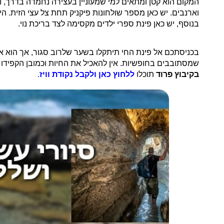
המקום הוא קטן ומתאים למי שמעוניין בעצירה נחמדה בדרך, ו
וארנבים. יש כאן מספר שולחונות פיקניק תחת צל עצי הזית.
הי
בנוסף, יש כאן פינת ספרי ילדים מקסימה לצד בריכת נוי.
בכניסתכם אל פינת החי תיתקלו בשער שלרוב סגור, אך הוא אינ
שמסתובבים בחופשיות. אין להאכיל את החיות וכמובן הקפידו 
בקיבוץ פרוד
תוכלו
ללחוץ כאן ולקבל נקודת וויז
.