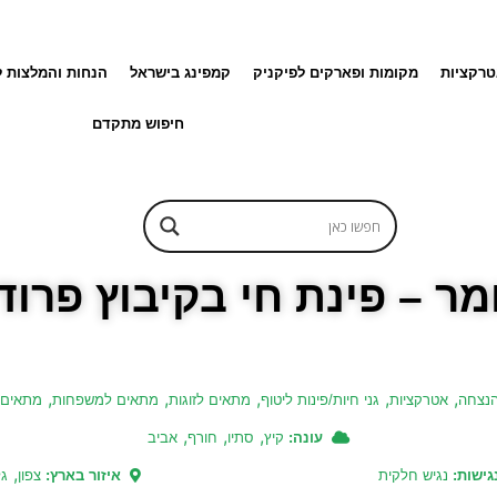
רקציות
מקומות ופארקים לפיקניק
קמפינג בישראל
הנחות והמלצות 
חיפוש מתקדם
ר – פינת חי בקיבוץ פרוד
,
,
,
,
,
הנצחה
אטרקציות
גני חיות/פינות ליטוף
מתאים לזוגות
מתאים למשפחות
מתאים 
,
,
,
עונה:
קיץ
סתיו
חורף
אביב
,
גישות:
נגיש חלקית
איזור בארץ:
צפון
גל