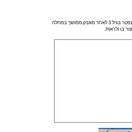
בלב קיבוץ פרוד שנמצא בגליל העליון הוקמה פינת חי קטנה שנקראת "הפינה של עומר". הפינה הוקמה לזכרו של עומר בוחבוט ז"ל שנפטר בגיל 3 לאחר מאבק ממושך במחלה
ור בו ולראות.