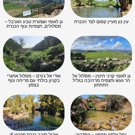
עין נון מעיין קסום לצד הכנרת
גן לאומי ושמורת טבע הארבל –
מסלולים, תצפיות ונוף הכנרת
גן לאומי קרני חיטין – מסלול על
ואדי אל ג'ורם – מסלול אתגרי
הר געש ותצפית מרהיבה בגליל
בקניון בזלתי עם פריחה ונוף
התחתון
בצפון
נחל צלמון תחתון – המדריך
שביל סובב כנרת מקטע 8: