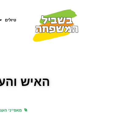
טיולים
האיש והע
מאפייני העג