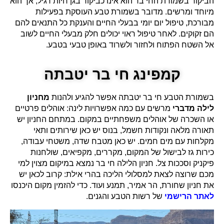
הביקור בשמורת החי בר הוא אינו כביקור בגן חיות רגיל, אך הוא
מיוחד ומרשים. מדובר בשמורת טבע העוסקת בפעילות
מבורכת, טיפול יום יומי בבעלי החיים והענקת כל התנאים להם
הם זקוקים. לאחר טיפול ראוי יכולים חלק מבעלי החיים לשוב
אל השטח הפתוח ולחזור ולשרוד באופן טבעי בטבע.
קמפינג חי בר יטבתה
בשמורת הטבע חי בר יטבתה אפשר להגיע ולהנות
מחניון
לילה מדברי
מרשים עם כמה אפשרויות לינה: אוהלים פרטיים
או השכרה של אוהלים משפחתיים במקום. במתחם החניון יש
תאורה מלאה ונקודות חשמל, בנוס יש כאן שירותים ותאי
מקלחות עם מים חמים. יש כאן מטבח שדה, משטחי עבודה,
כירות גז לבישול של המקום, מקררים, מקפיאים, שולחנות
פיקניק וסככות צל. חניון הלילה חי בר נמצא במיקום מצוין למי
מכם שרוצה לצאת למסלולי הליכה בהרי אילת: קרוב לכאן יש
את חניון שחורת, הר אמיר, תמנע ועוד. כדי להזמין מקום היכנסו
לאתר הרישמי
של רשות הטבע והגנים.