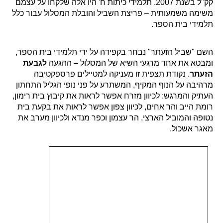
קק"ל בשנת 2007. תלמידי כיתות ח' היו אלה שלקחו על עצמם
משימה משמעותית – פריצת השביל והובלת המסלול עבור כלל
תלמידי בית הספר.
השם "שביל הזעתר" נבחר בקפידה על ידי תלמידי בית הספר,
ומבטא את אחד מרגעי השיא של המסלול – ההגעה
לגבעת
הזעתר
. נקודת תצפית זו מעניקה למטיילים פרספקטיבה
מרהיבה על הנוף המקיף, המשתרע על פני נופי הגליל התחתון
העתיק והמרגש: לכיוון מזרח אפשר לראות את קיבוץ בית רימון,
רומת הייב והר אחים, לכיוון צפון אפשר לראות את בקעת בית
נטופה והמוביל הארצי, הר עצמון וכפר מנדא ולכיוון מערב את
מאגר אשכול.