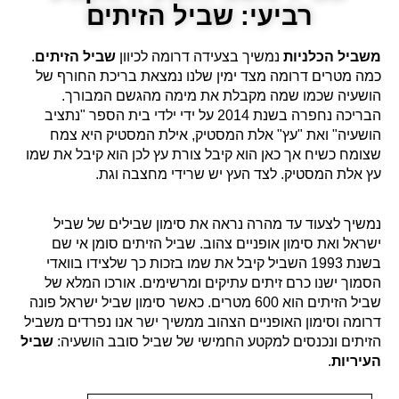
רביעי: שביל הזיתים
משביל הכלניות
נמשיך בצעידה דרומה לכיוון
שביל הזיתים
.
כמה מטרים דרומה מצד ימין שלנו נמצאת בריכת החורף של
הושעיה שכמו שמה מקבלת את מימה מהגשם המבורך.
הבריכה נחפרה בשנת 2014 על ידי ילדי בית הספר "נתציב
הושעיה" ואת "עץ" אלת המסטיק, אילת המסטיק היא צמח
שצומח כשיח אך כאן הוא קיבל צורת עץ לכן הוא קיבל את שמו
עץ אלת המסטיק. לצד העץ יש שרידי מחצבה וגת.
נמשיך לצעוד עד מהרה נראה את סימון שבילים של שביל
ישראל ואת סימון אופניים צהוב. שביל הזיתים סומן אי שם
בשנת 1993 השביל קיבל את שמו בזכות כך שלצידו בוואדי
הסמוך ישנו כרם זיתים עתיקים ומרשימים. אורכו המלא של
שביל הזיתים הוא 600 מטרים. כאשר סימון שביל ישראל פונה
דרומה וסימון האופניים הצהוב ממשיך ישר אנו נפרדים משביל
הזיתים ונכנסים למקטע החמישי של שביל סובב הושעיה:
שביל
העיריות
.