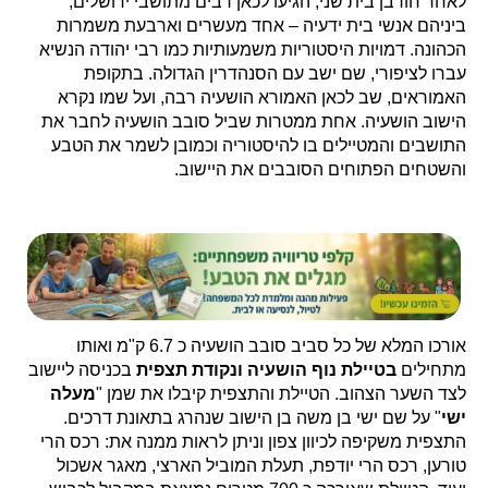
לאחר חורבן בית שני, הגיעו לכאן רבים מתושבי ירושלים,
ביניהם אנשי בית ידעיה – אחד מעשרים וארבעת משמרות
הכהונה. דמויות היסטוריות משמעותיות כמו רבי יהודה הנשיא
עברו לציפורי, שם ישב עם הסנהדרין הגדולה. בתקופת
האמוראים, שב לכאן האמורא הושעיה רבה, ועל שמו נקרא
הישוב הושעיה. אחת ממטרות שביל סובב הושעיה לחבר את
התושבים והמטיילים בו להיסטוריה וכמובן לשמר את הטבע
והשטחים הפתוחים הסובבים את היישוב.
אורכו המלא של כל סביב סובב הושעיה כ 6.7 ק"מ ואותו
מתחילים
בטיילת נוף הושעיה
ונקודת תצפית
בכניסה ליישוב
לצד השער הצהוב. הטיילת והתצפית קיבלו את שמן "
מעלה
ישי
" על שם ישי בן משה בן הישוב שנהרג בתאונת דרכים.
התצפית משקיפה לכיוון צפון וניתן לראות ממנה את: רכס הרי
טורען, רכס הרי יודפת, תעלת המוביל הארצי, מאגר אשכול