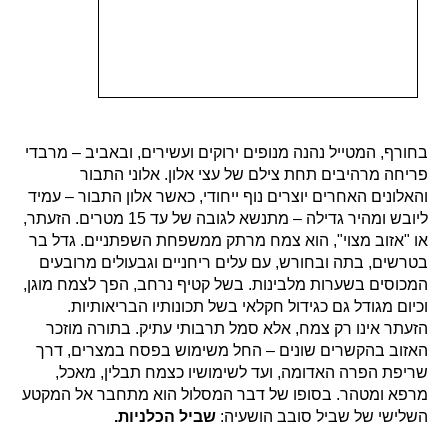
בחורף, המטייל נהנה מנופים ירוקים ועשירים, ובאביב – מרבדי
פריחה מרהיבים תחת צילם של עצי אלון. אלוני התבור
והאלונים האחרים יוצרים נוף ייחודי, כאשר אלון התבור – עמיד
ליובש ומהיר גדילה – מתנשא לגובה של עד 15 מטרים. הזעתר,
או "אזוב מצוי", הוא צמח מרתק ממשפחת השפתניים. גדל בר
בטרשים, בתה ובחורש, עם עלים ריחניים וגבעולים מרובעים
המכוסים בשערות מלבינות. בשל קטיף נרחב, הפך לצמח מוגן,
וכיום מגודל גם כגידול חקלאי בשל תכונותיו הבריאותיות.
הזעתר אינו רק צמח, אלא סמל תרבותי עתיק. בתורה מוזכר
האזוב בהקשרים שונים – החל משימוש בפסח במצרים, דרך
שריפת הפרה האדומה, ועד לשימושיו כצמח תבלין, מאכל,
מרפא ומטהר. בסופו של דבר המסלול הוא מתחבר אל המקטע
השלישי של שביל סובב הושעיה:
שביל הכלניות.