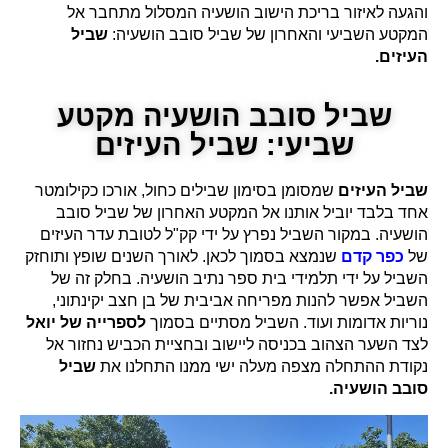
והגעה לאיזור בריכת הישוב הושעיה המסלול מתחבר אל
המקטע השביעי והאחרון של שביל סובב הושעיה:
שביל
העיזים.
שביל סובב הושעיה מקטע
שביעי: שביל העיזים
שביל העיזים
שמסומן בסימון שבילים כחול, אורכו כקילומטר
אחד בלבד יוביל אותנו אל המקטע האחרון של שביל סובב
הושעיה. במקור השביל נפרץ על ידי קק"ל לטובת עדר העיזים
של
כפר קדם
שנמצא בסמוך לכאן. לאורך השנים שופץ ותוחזק
השביל על ידי תלמידי בית ספר נתיב הושעיה. בחלק זה של
השביל אפשר להנות מפריחה אביבית של בן חצב יקינתוני,
נוריות אדומות ועוד. השביל מסתיים בסמוך
לספרייה של יואל
לצד השער הצהוב בכניסה ליישוב ובחציית הכביש נחזור אל
נקודת ההתחלה מצפה מעלה ישי ממנו התחלנו את
שביל
סובב הושעיה.