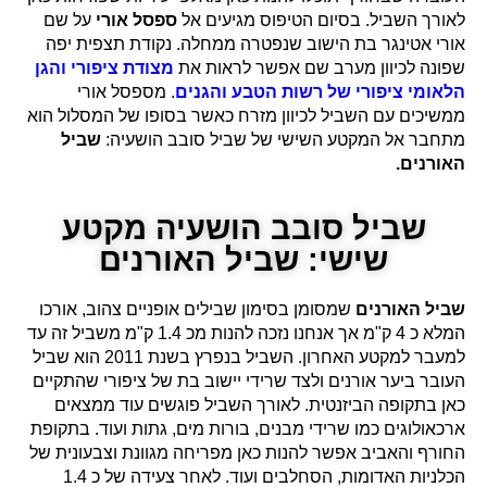
לאורך השביל. בסיום הטיפוס מגיעים אל
ספסל אורי
על שם
אורי אטינגר בת הישוב שנפטרה ממחלה. נקודת תצפית יפה
שפונה לכיוון מערב שם אפשר לראות את
מצודת ציפורי והגן
הלאומי ציפורי של רשות הטבע והגנים
. מספסל אורי
ממשיכים עם השביל לכיוון מזרח כאשר בסופו של המסלול הוא
מתחבר אל המקטע השישי של שביל סובב הושעיה:
שביל
האורנים.
שביל סובב הושעיה מקטע
שישי: שביל האורנים
שביל האורנים
שמסומן בסימון שבילים אופניים צהוב, אורכו
המלא כ 4 ק"מ אך אנחנו נזכה להנות מכ 1.4 ק"מ משביל זה עד
למעבר למקטע האחרון. השביל בנפרץ בשנת 2011 הוא שביל
העובר ביער אורנים ולצד שרידי יישוב בת של ציפורי שהתקיים
כאן בתקופה הביזנטית. לאורך השביל פוגשים עוד ממצאים
ארכאולוגים כמו שרידי מבנים, בורות מים, גתות ועוד. בתקופת
החורף והאביב אפשר להנות כאן מפריחה מגוונת וצבעונית של
הכלניות האדומות, הסחלבים ועוד. לאחר צעידה של כ 1.4