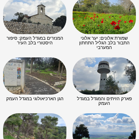
שמורת אלונים: יער אלוני
המנזרים במגדל העמק: סיפור
התבור בלב הגליל התחתון
היסטורי בלב העיר
המערבי
פארק הזיתים והמגדל במגדל
הגן הארכיאולוגי במגדל העמק
העמק