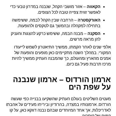
הקאווה
– אזור מושבי הקהל, שנבנה במדרון טבעי כדי
לאפשר זווית צפייה טובה לכל הצופים.
האורקסטרה
– הרחבה שבין הקהל לבמה, ששימשה
בתחילה למקהלה ובהמשך גם לטקסים ולהופעות.
הסקנה
– מבנה הבמה, ששימש כרקע להצגות והעניק
להן מראה מרשים.
אלפי שנים לאחר הקמתו, ממשיך התיאטרון לשמש לייעודו
המקורי. במהלך השנה מתקיימים כאן מופעים והופעות של
אמנים מהארץ ומהעולם, כך שהמבנה העתיק ממשיך להיות
מרכז תרבות פעיל גם כיום.
ארמון הורדוס – ארמון שנבנה
על שפת הים
מעטים השליטים בעולם העתיק שהשקיעו בבנייה כפי שעשה
הורדוס. ארמונותיו במצדה, בהרודיון וביריחו מעידים על אהבתו
לאדריכלות, אך אחד המיוחדים שבהם נבנה דווקא כאן, על קו
המים של קיסריה.