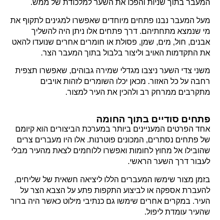
המעבר בתוך שניות והפכו את השער למלכודת של ממש.
מעל המעבר נבנו פתחים מיוחדים שאפשרו למגינים לתקוף את
מי שנמצא מתחתיהם. דרך פתחים אלו ניתן היה להשליך
אבנים, חול, מים, שמן, פסולת או חומרים אחרים שנועדו להאט
את התקדמות האויב וליצור בלבול בתוך המעבר הצר.
משני צדי השער ניצבו מגדלי שמירה גבוהים, שאפשרו תצפית
רחבה על כל האזור. מכאן יכלו השומרים לזהות אויבים
מתקרבים ממרחק רב ולהכין את העיר למצור.
פתחים סודיים בתוך החומה
אחד הפרטים המעניינים ביותר במערכת הביצורים הוא קיומם
של פתחים נסתרים, המכונים פוטרנות. אלו היו מעברים צרים
שהובילו אל מחוץ לחומות ואפשרו ללוחמים לצאת מהעיר מבלי
לעבור דרך השער הראשי.
בזמן מצור שימשו המעברים הללו ליציאה חשאית של שליחים,
להעברת אספקה או לביצוע התקפות פתע על הצבא הצר על
העיר. במקרים אחרים שימשו גם כנתיבי מילוט כאשר היה ברור
שהעיר עומדת ליפול.