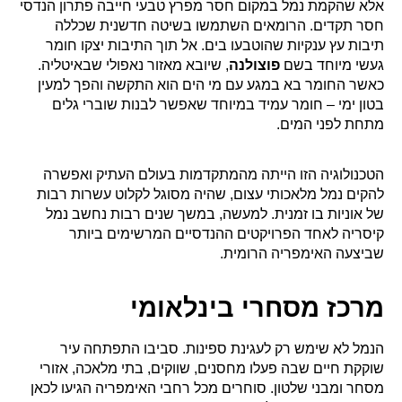
אלא שהקמת נמל במקום חסר מפרץ טבעי חייבה פתרון הנדסי
חסר תקדים. הרומאים השתמשו בשיטה חדשנית שכללה
תיבות עץ ענקיות שהוטבעו בים. אל תוך התיבות יצקו חומר
געשי מיוחד בשם
פוצולנה
, שיובא מאזור נאפולי שבאיטליה.
כאשר החומר בא במגע עם מי הים הוא התקשה והפך למעין
בטון ימי – חומר עמיד במיוחד שאפשר לבנות שוברי גלים
מתחת לפני המים.
הטכנולוגיה הזו הייתה מהמתקדמות בעולם העתיק ואפשרה
להקים נמל מלאכותי עצום, שהיה מסוגל לקלוט עשרות רבות
של אוניות בו זמנית. למעשה, במשך שנים רבות נחשב נמל
קיסריה לאחד הפרויקטים ההנדסיים המרשימים ביותר
שביצעה האימפריה הרומית.
מרכז מסחרי בינלאומי
הנמל לא שימש רק לעגינת ספינות. סביבו התפתחה עיר
שוקקת חיים שבה פעלו מחסנים, שווקים, בתי מלאכה, אזורי
מסחר ומבני שלטון. סוחרים מכל רחבי האימפריה הגיעו לכאן