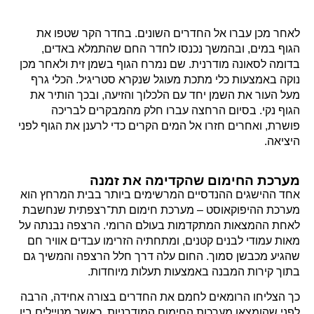
לאחר מכן עברו אל החדרים השונים. בחדר הקר שטפו את
הגוף במים, ובהמשך נכנסו לחדר החם שהתמלא באדים,
בדומה לסאונה מודרנית. שם נמרח הגוף בשמן זית ולאחר מכן
נוקה באמצעות כלי מתכת מעוגל שנקרא סטריגיל. הכלי גרף
מעל העור את השמן יחד עם הלכלוך והזיעה, ובכך הותיר את
הגוף נקי. בסיום הרחצה עברו חלק מהמבקרים לבריכה
פושרת, ואחרים חזרו אל המים הקרים כדי לרענן את הגוף לפני
היציאה.
מערכת החימום שהקדימה את זמנה
אחד ההישגים ההנדסיים המרשימים ביותר בבית המרחץ הוא
מערכת ההיפוקאוסט – מערכת חימום תת־רצפתית שנחשבת
לאחת ההמצאות המתקדמות בעולם הרומי. הרצפה נבנתה על
מאות עמודי לבנים קטנים, ומתחתיה הזרימו עבדים אוויר חם
שהגיע מכבשן סמוך. החום עלה דרך חלל הרצפה והמשיך גם
בתוך קירות המבנה באמצעות תעלות מיוחדות.
כך הצליחו הרומאים לחמם את החדרים בצורה אחידה, הרבה
לפני שהומצאו מערכות החימום המודרניות. כאשר מטיילים בין