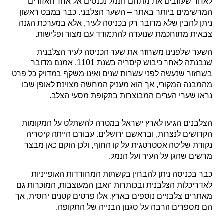
לאחר שעוזבים את מתחם הנמל נכנסים אל אחד האזורים
המרשימים ביותר באתר – השער הצלבני. כבר במבט ראשון
ניתן להבין שלא מדובר רק בכניסה לעיר, אלא במערכת הגנה
צבאית מתוחכמת שנועדה להתמודד עם מצור ופלישות.
השער שלפנינו משחזר את שער הכניסה לעיר הצלבנית
שנבנתה לאחר כיבוש קיסריה בשנת 1101. אמנם מדובר
בשחזור שנעשה לפני עשרות שנים ואינו משקף במדויק כל פרט
מהמבנה המקורי, אך הוא מעניק המחשה מצוינת לאופן שבו
נראו שערי הערים המבוצרות בתקופת מסעי הצלב.
הצלבנים הגיעו לארץ ישראל במטרה להשתלט על המקומות
הקדושים לנצרות, ובראשם ירושלים. עבורם הייתה קיסריה
נקודת שליטה אסטרטגית על קו החוף, ולכן הוקם כאן מבצר
מרשים שהגן על העיר ועל הנמל.
כבר בכניסה ניתן להבחין בקשתות המחודדות האופייניות
לאדריכלות הצלבנית ובכותרות האבן המעוצבות, המוכרות גם
מאתרים צלבניים נוספים בארץ. אלו פרטים קטנים יחסית, אך
הם מספרים הרבה על סגנון הבנייה של התקופה.