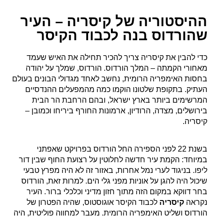
ההיסטוריה של קיסריה – העיר
שהורדוס בנה לכבוד הקיסר
כדי להבין את קיסריה צריך להכיר תחילה את האיש שעמד
מאחורי הקמתה – המלך הורדוס. הורדוס, שמלך על יהודה
בחסות האימפריה הרומית, נחשב לאחד מגדולי הבונים בעולם
העתיק. בתקופת שלטונו הוקמו כמה מהמפעלים ההנדסיים
המרשימים ביותר בארץ ישראל, ובהם הרחבת הר הבית
בירושלים, מצדה, הרודיון, ארמונות החורף ביריחו וכמובן –
קיסריה.
בשנת 22 לפני הספירה החל הורדוס בפרויקט שאפתני
במיוחד: הקמת עיר חדשה לחלוטין על רצועת החוף שבין דור
ליפו. בניגוד לערי נמל אחרות, באזור זה לא היה מפרץ טבעי
שיכול היה להגן על אוניות מפני גלי הים. למרות זאת, הורדוס
בחר דווקא במקום הזה מתוך חזון מדיני וכלכלי ברור. העיר
נקראה
קיסריה
לכבוד הקיסר אוגוסטוס, שהיה הפטרון של
הורדוס ושליט האימפריה הרומית. מעבר למחווה פוליטית, היה