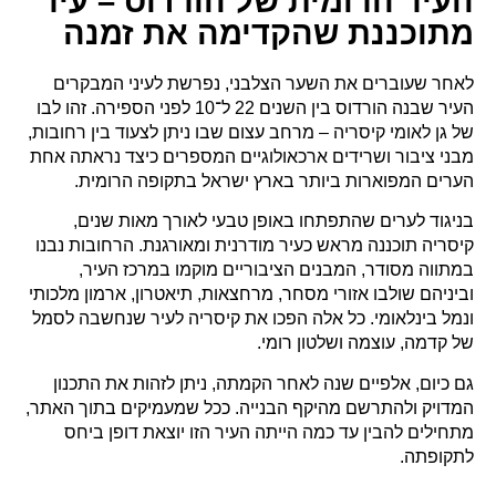
העיר הרומית של הורדוס – עיר
מתוכננת שהקדימה את זמנה
לאחר שעוברים את השער הצלבני, נפרשת לעיני המבקרים
העיר שבנה הורדוס בין השנים 22 ל־10 לפני הספירה. זהו לבו
של גן לאומי קיסריה – מרחב עצום שבו ניתן לצעוד בין רחובות,
מבני ציבור ושרידים ארכאולוגיים המספרים כיצד נראתה אחת
הערים המפוארות ביותר בארץ ישראל בתקופה הרומית.
בניגוד לערים שהתפתחו באופן טבעי לאורך מאות שנים,
קיסריה תוכננה מראש כעיר מודרנית ומאורגנת. הרחובות נבנו
במתווה מסודר, המבנים הציבוריים מוקמו במרכז העיר,
וביניהם שולבו אזורי מסחר, מרחצאות, תיאטרון, ארמון מלכותי
ונמל בינלאומי. כל אלה הפכו את קיסריה לעיר שנחשבה לסמל
של קדמה, עוצמה ושלטון רומי.
גם כיום, אלפיים שנה לאחר הקמתה, ניתן לזהות את התכנון
המדויק ולהתרשם מהיקף הבנייה. ככל שמעמיקים בתוך האתר,
מתחילים להבין עד כמה הייתה העיר הזו יוצאת דופן ביחס
לתקופתה.