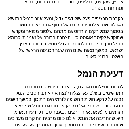
עם יין, שמן זית, תבלינים, זכוכית, בדים, מתכות, תבואה
וסחורות נוספות.
בקרבת הרציפים פעל שוק דגים גדול, ומעל אזור הנמל התנשא
מגדלור שסייע לספינות לנווט אל החוף גם בשעות החשכה.
בסמוך לנמל הקים הורדוס גם מתחם שלטוני מפואר ומקדש
שהוקדש לקיסר אוגוסטוס – הצהרה ברורה על נאמנותו לרומא.
הנמל הפך במהירות למרכז הכלכלי החשוב ביותר בארץ
ישראל, ובמשך מאות שנים היה שער הכניסה הראשי של
השלטון הרומי לאזור.
דעיכת הנמל
למרות ההצלחה הגדולה, גם אחד הפרויקטים ההנדסיים
המרשימים בעולם לא הצליח לנצח את איתני הטבע. הנמל
נבנה על קרקע חולית החשופה לזרמי הים התיכון. במשך השנים
החלו יסודות שוברי הגלים לשקוע בהדרגה, והחול שנישא עם
הזרמים מילא את אזורי העגינה. בעבר סברו כי רעידת אדמה
היא שהחריבה את הנמל, אולם כיום מרבית החוקרים מעריכים
שהסיבה העיקרית הייתה תהליך ארוך ומתמשך של שקיעה