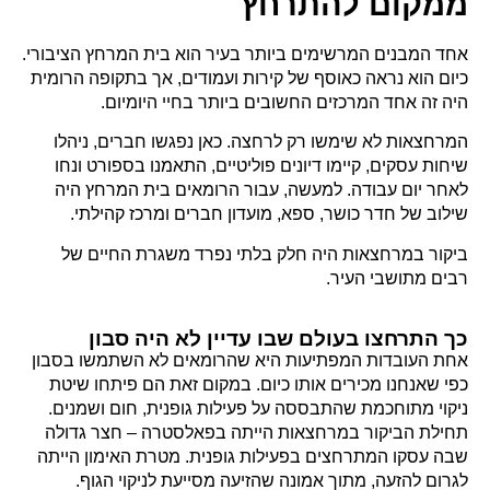
ממקום להתרחץ
אחד המבנים המרשימים ביותר בעיר הוא בית המרחץ הציבורי.
כיום הוא נראה כאוסף של קירות ועמודים, אך בתקופה הרומית
היה זה אחד המרכזים החשובים ביותר בחיי היומיום.
המרחצאות לא שימשו רק לרחצה. כאן נפגשו חברים, ניהלו
שיחות עסקים, קיימו דיונים פוליטיים, התאמנו בספורט ונחו
לאחר יום עבודה. למעשה, עבור הרומאים בית המרחץ היה
שילוב של חדר כושר, ספא, מועדון חברים ומרכז קהילתי.
ביקור במרחצאות היה חלק בלתי נפרד משגרת החיים של
רבים מתושבי העיר.
כך התרחצו בעולם שבו עדיין לא היה סבון
אחת העובדות המפתיעות היא שהרומאים לא השתמשו בסבון
כפי שאנחנו מכירים אותו כיום. במקום זאת הם פיתחו שיטת
ניקוי מתוחכמת שהתבססה על פעילות גופנית, חום ושמנים.
תחילת הביקור במרחצאות הייתה בפאלסטרה – חצר גדולה
שבה עסקו המתרחצים בפעילות גופנית. מטרת האימון הייתה
לגרום להזעה, מתוך אמונה שהזיעה מסייעת לניקוי הגוף.