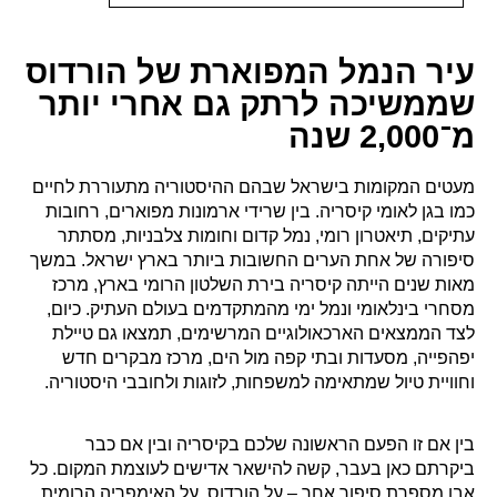
עיר הנמל המפוארת של הורדוס
שממשיכה לרתק גם אחרי יותר
מ־2,000 שנה
מעטים המקומות בישראל שבהם ההיסטוריה מתעוררת לחיים
כמו בגן לאומי קיסריה. בין שרידי ארמונות מפוארים, רחובות
עתיקים, תיאטרון רומי, נמל קדום וחומות צלבניות, מסתתר
סיפורה של אחת הערים החשובות ביותר בארץ ישראל. במשך
מאות שנים הייתה קיסריה בירת השלטון הרומי בארץ, מרכז
מסחרי בינלאומי ונמל ימי מהמתקדמים בעולם העתיק. כיום,
לצד הממצאים הארכאולוגיים המרשימים, תמצאו גם טיילת
יפהפייה, מסעדות ובתי קפה מול הים, מרכז מבקרים חדש
וחוויית טיול שמתאימה למשפחות, לזוגות ולחובבי היסטוריה.
בין אם זו הפעם הראשונה שלכם בקיסריה ובין אם כבר
ביקרתם כאן בעבר, קשה להישאר אדישים לעוצמת המקום. כל
אבן מספרת סיפור אחר – על הורדוס, על האימפריה הרומית,