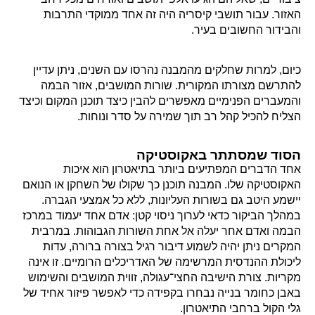
האזור. עבור תושבי קיסריה היה זה אחד ממוקדי התרבות
והבידור החשובים בעיר.
כיום, למרות שחלקים מהמבנה נהרסו עם השנים, ניתן עדיין
להתרשם מצורתו המקורית. שורות המושבים, אזור הבמה
והמעברים הפנימיים מאפשרים להבין כיצד תוכנן המקום וכיצד
הצליח להכיל קהל רב תוך שמירה על סדר ונוחות.
הסוד שמסתתר באקוסטיקה
אחד הדברים המפתיעים ביותר בתיאטרון הוא איכות
האקוסטיקה שלו. המבנה תוכנן כך שקולו של השחקן או הנואם
יישמע היטב גם בשורות העליונות, ללא כל אמצעי הגברה.
במהלך הביקור כדאי לערוך ניסוי קטן: אדם אחד יעמוד במרכז
הבמה ואדם אחר יעלה אל אחת השורות הגבוהות. במרבית
המקרים ניתן יהיה לשמוע דיבור רגיל בצורה ברורה, עדות
ליכולת ההנדסית המרשימה של האדריכלים הרומיים. זו אינה
מקריות. צורת הישיבה החצי־עגולה, זווית המושבים והשימוש
באבן כחומר בנייה נבחרו בקפידה כדי לאפשר פיזור אחיד של
גלי הקול ברחבי התיאטרון.