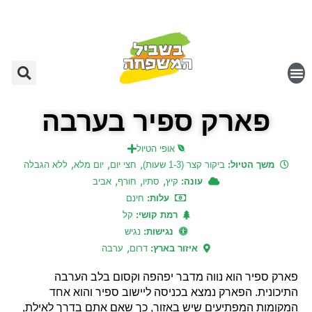
פארק ספיר בערבה
אופי הטיול
,
,
,
משך הטיול:
ביקור קצר (1-3 שעות)
חצי יום
יום מלא
ללא הגבלה
,
,
,
עונה:
קיץ
סתיו
חורף
אביב
עלות:
חינם
רמת קושי:
קל
נגישות:
נגיש
,
איזור בארץ:
דרום
ערבה
פארק ספיר הוא נווה מדבר יפהפה וקסום בלב הערבה
התיכונית. הפארק נמצא בכניסה ליישוב ספיר והוא אחד
המקומות המפתיעים שיש באזור, כך שאם אתם בדרך לאילת,