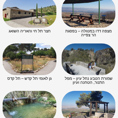
מצפה דדו במטולה – בפסגת
חצר תל חי והאריה השואג
הר צפייה
שמורת הטבע נחל עיון – מפל
גן לאומי תל קדש – תל קדס
התנור, הטחנה ועיון