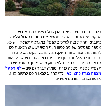
בלב רחבת התצפית ישנה אבן גדולה עליה כתוב את שם
המקום ועל מנחם. בהמשך תמצאו את המטוס הגדול ועליו יש
כתובת: "תהילת נצח לטייסים שנפלו במערכות ישראל". יש כאן
מספר ספסלים שפונים לכיוון הנוף המשוגע שיש מכאן: תוכלו
לראות את הכנרת, הרי הגולן, מצוק ארבל, בקעת נטופה, הר
תבור והרי הגליל התחתון בימים עם ראות טובה אפשר לראות
גם את הרי ירדן הרחוקים. לא רחוק מכאן מתוך המושב ישנה
תצפית נוספת "מצפה כנרת" מומלץ לבקר גם שם –
למידע על
מצפה כנרת לחצו כאן
.
כדי להגיע לכאן
תוכלו לרשום בוויז:
מצפה מנחם האורנים אמירים.