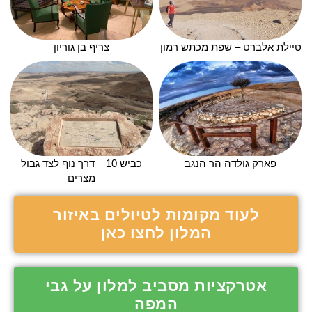
טיילת אלברט – שפת מכתש רמון
צריף בן גוריון
פארק גולדה הר הנגב
כביש 10 – דרך נוף לצד גבול
מצרים
לעוד מקומות לטיולים באיזור
המלון לחצו כאן
אטרקציות מסביב למלון על גבי
המפה