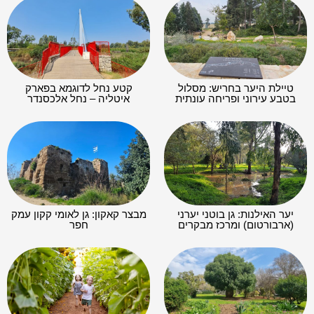
טיילת היער בחריש: מסלול
קטע נחל לדוגמא בפארק
בטבע עירוני ופריחה עונתית
איטליה – נחל אלכסנדר
יער האילנות: גן בוטני יערני
מבצר קאקון: גן לאומי קקון עמק
(ארבורטום) ומרכז מבקרים
חפר