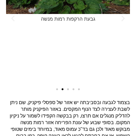
גבעת הרקפות רמות מנשה
בצמוד לגבעה ובסביבתה יש אזור של ספסלי פיקניק, שם ניתן
לשבת לעצירה לצד הנוף המקסים. באזור הפיקניק מותר
להדליק מנגלים אם תרצו, רק בבקשה הקפידו לשמור על ניקיון
המקום. בסופי שבוע של עונת הפריחה אזור רמות מנשה
מבוקש מאוד ולכן גם בד"כ עמוס מאוד, במיוחד בימים שטופי
השמש. אז אם בחרתם להגיע לכאן בעונה היפה, כמו רבים