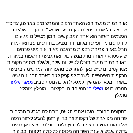
אזור רמות מנשה הוא האחד היפים והמרשימים בארצנו, עד כדי
שהוא קיבל את הכינוי "טוסקנה של ישראל". בתקופה שלאחר
הגשמים האזור הוא אחד המבוקשים והמון מטיילים מגיעים
להתרשם מהיופי שהמקום הזה מציע. בחודשים פברואר-מרץ
תחל באזור פריחת רקפות מרהיבה מאוד ועוד מיני פרחים
שיקשטו את אזור רמות מנשה כולו ואת גבעת הרקפות במיוחד.
באזור רמות מנשה תוכלו לטייל יום שלם, ולשלב מספר מקומות
אטרקטיביים שיש כאן.
להתרשם מהפריחה המרשימה בגבעת
הרקפות היפהפייה, לשבת לפיקניק קצר באחד החניונים שיש
באוזר, ומכאן להמשיך למסלול הליכה נוסף סביב
מאגר גלעד
המרשים או
מפלי רז
המיוחדים. בקיצור – מומלץ מומלץ
מומלץ!
בתקופת החורף, מעט אחרי הגשם, מתחילה בגבעת הרקפות
פריחה מפוארת של רקפות וזה בדיוק הזמן להגיע לאזור היפה
של רמות מנשה. בצמוד לקיבוץ גלעד תוכלו למצוא כאן גבעה
גדולה שבשיא עונת הפריחה מכוסה כל כולה רקפות. בביקור