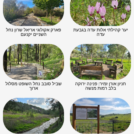
יער קהילתי אלות עדה בגבעת
פארק אקולוגי אריאל שרון נחל
עדה
השניים יקנעם
חניון אורן זמיר: פנינה ירוקה
שביל סובב נחל השופט מסלול
בלב רמות מנשה
ארוך