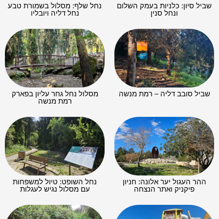
שביל סיון: כלניות בעמק השלום
נחל שלף: מסלול בשמורת טבע
ונחל סנין
נחל דליה ויובליו
שביל סובב דליה – רמת מנשה
מסלול נחל גחר עליון בפארק
רמת מנשה
ההר העגול יער אלונה: חניון
נחל השופט: טיול למשפחות
פיקניק ואתר הנצחה
עם מסלול נגיש לעגלות