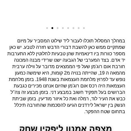
במהלך המסלול תוכלו לעבור ליד שילוט המסביר על מיזם
שמתקיים ממש כאן להשבת דבורי הדבש חזרה לטבע. יש כאן
מספר כוורות ביו דינאמיות שהן טבעיות לחלוטין ללא התערבות
יד אדם. בצד המערבי של הגבעה ישנו שרידי מבנה המכונה
חורבת אום רוג'מן שעל פי הממצאים מדובר על ווילה ערבית
מהמאה ה 19, שהייתה בנויה מ2 קומות, היא שימשה כמעון
נופש עד לפרוץ מלחמת העצמאות בשנת 1948. בזמן מלחמת
העצמאות היה רכס אום רוג'מן שהיום אנחנו מכירים כגבעת
הברושים בעל תפקיד חשוב במבצע דני. בזמן מבצע זה צה"ל
כבש את העיר לוד, רמלה ואת כל איזור מודיעין. בזמן שביתת
הנשק בין ישראל לירדנים הגיעו להסכמות שהחורבה תיכלל
בתחום שטח ההפקר.
מצפה אמנון ליפקין שחק