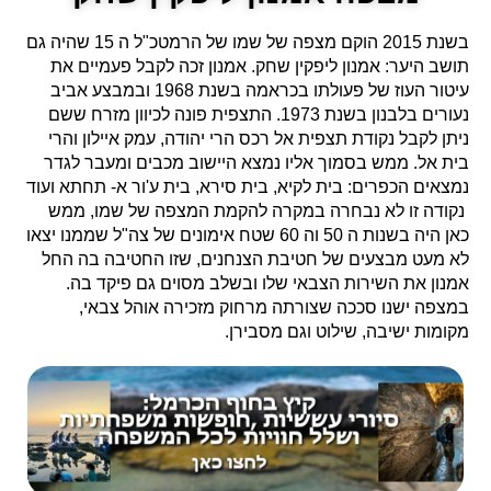
בשנת 2015 הוקם מצפה של שמו של הרמטכ"ל ה 15 שהיה גם
תושב היער: אמנון ליפקין שחק. אמנון זכה לקבל פעמיים את
עיטור העוז של פעולתו בכראמה בשנת 1968 ובמבצע אביב
נעורים בלבנון בשנת 1973. התצפית פונה לכיוון מזרח ששם
ניתן לקבל נקודת תצפית אל רכס הרי יהודה, עמק איילון והרי
בית אל. ממש בסמוך אליו נמצא היישוב מכבים ומעבר לגדר
נמצאים הכפרים: בית לקיא, בית סירא, בית ע'ור א- תחתא ועוד
נקודה זו לא נבחרה במקרה להקמת המצפה של שמו, ממש
כאן היה בשנות ה 50 וה 60 שטח אימונים של צה"ל שממנו יצאו
לא מעט מבצעים של חטיבת הצנחנים, שזו החטיבה בה החל
אמנון את השירות הצבאי שלו ובשלב מסוים גם פיקד בה.
במצפה ישנו סככה שצורתה מרחוק מזכירה אוהל צבאי,
מקומות ישיבה, שילוט וגם מסבירן.