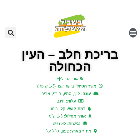
בריכת חלב – העין
הכחולה
אופי הטיול
משך הטיול:
ביקור קצר (1-3 שעות)
,
,
,
עונה:
קיץ
סתיו
חורף
אביב
עלות:
חינם
,
רמת קושי:
קל
בינוני
אורך מסלול:
1-3 ק"מ
נגישות:
לא נגיש
,
איזור בארץ:
צפון
גליל עליון