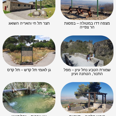
מצפה דדו במטולה – בפסגת
חצר תל חי והאריה השואג
הר צפייה
שמורת הטבע נחל עיון – מפל
גן לאומי תל קדש – תל קדס
התנור, הטחנה ועיון